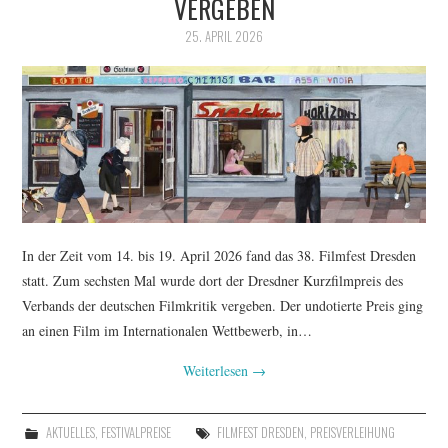
VERGEBEN
FESTIVALPREISE
25. APRIL 2026
S. KRACAUER PREIS
WOCHE DER KRITIK
In der Zeit vom 14. bis 19. April 2026 fand das 38. Filmfest Dresden
statt. Zum sechsten Mal wurde dort der Dresdner Kurzfilmpreis des
Verbands der deutschen Filmkritik vergeben. Der undotierte Preis ging
an einen Film im Internationalen Wettbewerb, in…
Weiterlesen
→
AKTUELLES
,
FESTIVALPREISE
FILMFEST DRESDEN
,
PREISVERLEIHUNG