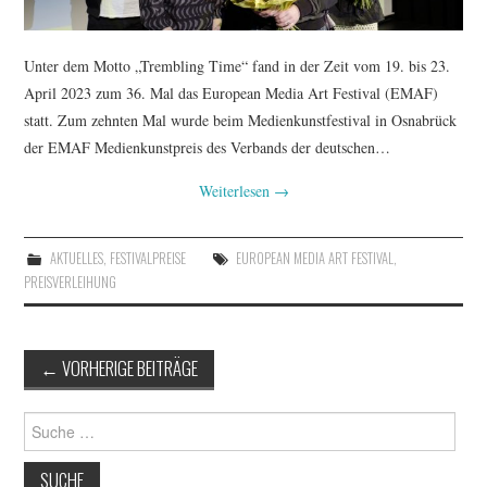
Unter dem Motto „Trembling Time“ fand in der Zeit vom 19. bis 23.
April 2023 zum 36. Mal das European Media Art Festival (EMAF)
statt. Zum zehnten Mal wurde beim Medienkunstfestival in Osnabrück
der EMAF Medienkunstpreis des Verbands der deutschen…
Weiterlesen
→
AKTUELLES
,
FESTIVALPREISE
EUROPEAN MEDIA ART FESTIVAL
,
PREISVERLEIHUNG
Artikel-
←
VORHERIGE BEITRÄGE
Navigation
Suche
nach: