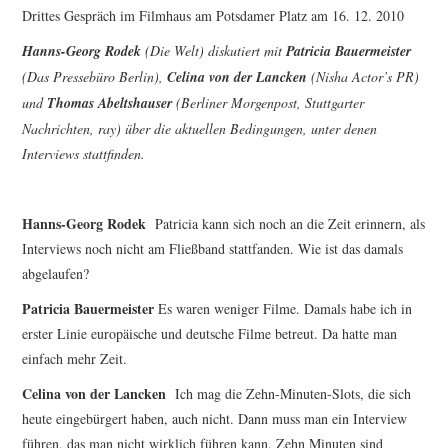
FESTIVALPREISE
Drittes Gespräch im Filmhaus am Potsdamer Platz am 16. 12. 2010
S. KRACAUER PREIS
Hanns-Georg Rodek
(Die Welt) diskutiert mit
Patricia Bauermeister
(Das Pressebüro Berlin),
Celina von der Lancken
(Nisha Actor’s PR)
WOCHE DER KRITIK
und
Thomas Abeltshauser
(Berliner Morgenpost, Stuttgarter
Nachrichten, ray) über die aktuellen Bedingungen, unter denen
Interviews stattfinden.
Hanns-Georg Rodek
Patricia kann sich noch an die Zeit erinnern, als
Interviews noch nicht am Fließband stattfanden. Wie ist das damals
abgelaufen?
Patricia Bauermeister
Es waren weniger Filme. Damals habe ich in
erster Linie europäische und deutsche Filme betreut. Da hatte man
einfach mehr Zeit.
Celina von der Lancken
Ich mag die Zehn-Minuten-Slots, die sich
heute eingebürgert haben, auch nicht. Dann muss man ein Interview
führen, das man nicht wirklich führen kann. Zehn Minuten sind