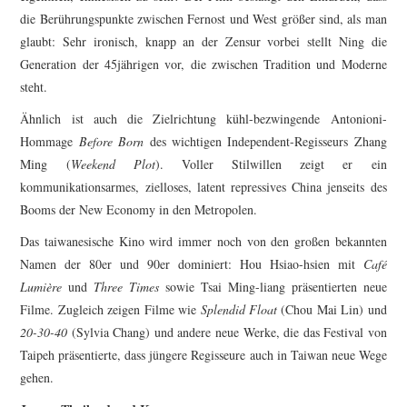
die Berührungspunkte zwischen Fernost und West größer sind, als man
glaubt: Sehr ironisch, knapp an der Zensur vorbei stellt Ning die
Generation der 45jährigen vor, die zwischen Tradition und Moderne
steht.
Ähnlich ist auch die Zielrichtung kühl-bezwingende Antonioni-
Hommage
Before Born
des wichtigen Independent-Regisseurs Zhang
Ming (
Weekend Plot
). Voller Stilwillen zeigt er ein
kommunikationsarmes, zielloses, latent repressives China jenseits des
Booms der New Economy in den Metropolen.
Das taiwanesische Kino wird immer noch von den großen bekannten
Namen der 80er und 90er dominiert: Hou Hsiao-hsien mit
Café
Lumière
und
Three Times
sowie Tsai Ming-liang präsentierten neue
Filme. Zugleich zeigen Filme wie
Splendid Float
(Chou Mai Lin) und
20-30-40
(Sylvia Chang) und andere neue Werke, die das Festival von
Taipeh präsentierte, dass jüngere Regisseure auch in Taiwan neue Wege
gehen.