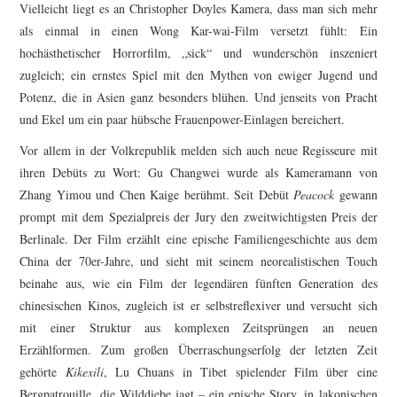
Vielleicht liegt es an Christopher Doyles Kamera, dass man sich mehr
als einmal in einen Wong Kar-wai-Film versetzt fühlt: Ein
hochästhetischer Horrorfilm, „sick“ und wunderschön inszeniert
zugleich; ein ernstes Spiel mit den Mythen von ewiger Jugend und
Potenz, die in Asien ganz besonders blühen. Und jenseits von Pracht
und Ekel um ein paar hübsche Frauenpower-Einlagen bereichert.
Vor allem in der Volkrepublik melden sich auch neue Regisseure mit
ihren Debüts zu Wort: Gu Changwei wurde als Kameramann von
Zhang Yimou und Chen Kaige berühmt. Seit Debüt
Peacock
gewann
prompt mit dem Spezialpreis der Jury den zweitwichtigsten Preis der
Berlinale. Der Film erzählt eine epische Familiengeschichte aus dem
China der 70er-Jahre, und sieht mit seinem neorealistischen Touch
beinahe aus, wie ein Film der legendären fünften Generation des
chinesischen Kinos, zugleich ist er selbstreflexiver und versucht sich
mit einer Struktur aus komplexen Zeitsprüngen an neuen
Erzählformen. Zum großen Überraschungserfolg der letzten Zeit
gehörte
Kikexili
, Lu Chuans in Tibet spielender Film über eine
Bergpatrouille, die Wilddiebe jagt – ein epische Story, in lakonischen