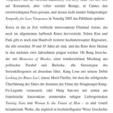
auf Koreanisch, aber voller sozialer Bezüge, in Cannes den
zweitwichtigsten Preis gewann, und dessen nicht minder bildgewaltiger
Sympathy for Lasy Vengeance
in Venedig 2005 das Publikum spaltete.
Korea ist das zu Zeit vielleicht interessanteste Filmland Asiens, das
noch im allgemeinen Aufbruch Kinos hervorsticht. Neben Kim und
Park gibt es noch eine Handvoll weiterer hochinteressanter Regisseure,
die alle zwischen 30 und 45 Jahre alt sind, und das Kino ihrer Heimat
in den nächsten zwei Jahrzehnten prägen werden: Ob Bong Joon-ho,
der mit
Memories of Murder
, einer wunderschönen Mischung aus
politischer Parabel und Burleske, alle Stereotypen des
Serienkillergenres ad absurdum führt, Kang Lone mit seinem Debüt
Looking for Bruce Lee!
, einem Mord-Thriller, bei dem die erfolgreiche
Überführung des Täters die Kenntnis der Filme der Hongkonger-Kung-
Fu-Legende voraussetzt, oder Hung San-soo mit seinen ans
französische Autorenkino erinnernden ruhigen Liebesgrotesken
Turning Gate
und
Woman Is the Future of Man
– es sind visuell
bezaubernde Werke, die zugleich in hochintelligenter Weise Geschichte