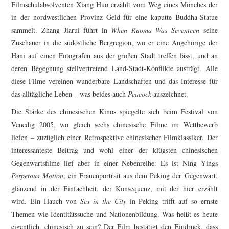
Filmschulabsolventen Xiang Huo erzählt vom Weg eines Mönches der
in der nordwestlichen Provinz Geld für eine kaputte Buddha-Statue
sammelt. Zhang Jiarui führt in
When Ruoma Was Seventeen
seine
Zuschauer in die südöstliche Bergregion, wo er eine Angehörige der
Hani auf einen Fotografen aus der großen Stadt treffen lässt, und an
deren Begegnung stellvertretend Land-Stadt-Konflikte austrägt. Alle
diese Filme vereinen wunderbare Landschaften und das Interesse für
das alltägliche Leben – was beides auch
Peacock
auszeichnet.
Die Stärke des chinesischen Kinos spiegelte sich beim Festival von
Venedig 2005, wo gleich sechs chinesische Filme im Wettbewerb
liefen – zuzüglich einer Retrospektive chinesischer Filmklassiker. Der
interessanteste Beitrag und wohl einer der klügsten chinesischen
Gegenwartsfilme lief aber in einer Nebenreihe: Es ist Ning Yings
Perpetous Motion
, ein Frauenportrait aus dem Peking der Gegenwart,
glänzend in der Einfachheit, der Konsequenz, mit der hier erzählt
wird. Ein Hauch von
Sex in the City
in Peking trifft auf so ernste
Themen wie Identitätssuche und Nationenbildung. Was heißt es heute
eigentlich, chinesisch zu sein? Der Film bestätigt den Eindruck, dass