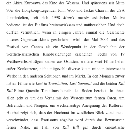
ein Akira Kurosawa das Kino des Westens. Und spätestens seit Mitte
90er die Hongkong-Legenden John Woo und Jackie Chan in die USA
übersiedelten, seit sich 1998
Matrix
massiv asiatischer Motive
bediente, ist der Einfluss breitenwirksam und unübersehbar. Und doch
dürften vermutlich, wenn in einigen Jahren einmal die Geschichte
unseres Gegenwartskinos geschrieben wird, der Mai 2004 und das
Festival von Cannes als ein Wendepunkt in der Geschichte der
westlich-asiatischen Kinobeziehungen erscheinen. Sechs von 19
Wettbewerbsbeiträgen kamen aus Ostasien, weitere zwei Filme liefen
außer Konkurrenz, nicht mitgezählt diverse kaum minder interessante
Werke in den anderen Sektionen und im Markt. In den Monaten zuvor
hatten Filme wie
Lost in Translation
,
Last Samurai
und die beiden
Kill
Bill
-Filme Quentin Tarantinos bereits den Boden bereitet. In ihnen
allen geht es um das Verhältnis des Westens zum fernen Osten, um
Befremden und Neugier, um wechselseitige Aneignung der Kulturen.
Hierbei zeigt sich, dass der Hochmut im westlichen Blick zunehmend
verschwindet, dass Exotismus abgelöst wird durch das Bewusstsein
ferner Nähe, im Fall von
Kill Bill
gar durch cineastische