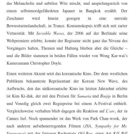
das Melancholie und subtilen Witz mischt, und anspielungsreich von
einem selbstmordgefährdeten Japaner in Bangkok erzählt. Der
Zuschauer wird hinein gesogen in eine surreale
Bewusstseinslandschaft, in Trance. Konsumskepsis trifft sich mit zarter
Virtuosität. Mit
Invisible Waves
, der 2006 auf der Berlinale seine
Weltpremiere erlebte, konnte der Regisseur nicht ganz das Niveau des
Vorgängers halten, Themen und Haltung blieben aber die Gleiche –
und die Bilder stammen in beiden Fällen wieder von Wong Kar-wai’s
Kameramann Christopher Doyle.
Einen weiteren Akzent setzt das koreanische Kino. Der dem westlichen
Publikum bekannteste Repräsentant der Korean New Wave, des
Aufbruchs, den das südkoreanische Kino im letzten Jahrzehnt erlebte
ist Kim Ki-duk, der mit den Preisen für
Samaria
und
Binjip
in Berlin
und Venedig gleich zwei Regiepreise bei einem A-Festival enthielt.
Vergleichsweise verhalten blieb dagegen die Reaktion auf
L’arc
, der in
Cannes lief. Noch spannender ist das Werk von Park Chan-wook, der
nach anderen aufsehenerregenden Filmen (
JSA
,
Sympathy for Mr.
Vengeance
) mit der furiosen Rachestory
Old Boy
, einer Art
Kill Bill