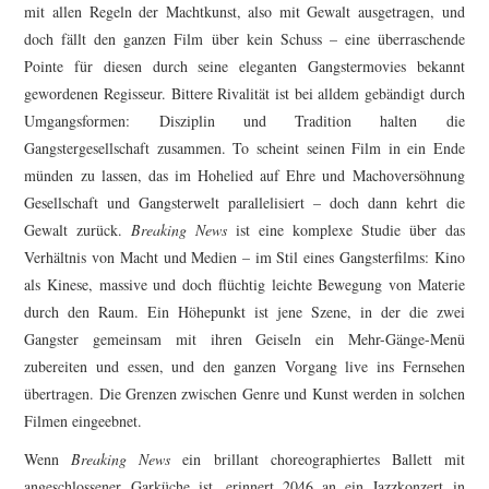
mit allen Regeln der Machtkunst, also mit Gewalt ausgetragen, und
doch fällt den ganzen Film über kein Schuss – eine überraschende
Pointe für diesen durch seine eleganten Gangstermovies bekannt
gewordenen Regisseur. Bittere Rivalität ist bei alldem gebändigt durch
Umgangsformen: Disziplin und Tradition halten die
Gangstergesellschaft zusammen. To scheint seinen Film in ein Ende
münden zu lassen, das im Hohelied auf Ehre und Machoversöhnung
Gesellschaft und Gangsterwelt parallelisiert – doch dann kehrt die
Gewalt zurück.
Breaking News
ist eine komplexe Studie über das
Verhältnis von Macht und Medien – im Stil eines Gangsterfilms: Kino
als Kinese, massive und doch flüchtig leichte Bewegung von Materie
durch den Raum. Ein Höhepunkt ist jene Szene, in der die zwei
Gangster gemeinsam mit ihren Geiseln ein Mehr-Gänge-Menü
zubereiten und essen, und den ganzen Vorgang live ins Fernsehen
übertragen. Die Grenzen zwischen Genre und Kunst werden in solchen
Filmen eingeebnet.
Wenn
Breaking News
ein brillant choreographiertes Ballett mit
angeschlossener Garküche ist, erinnert 2046 an ein Jazzkonzert in