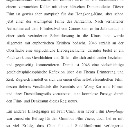
einem verrauchten Keller mit einer hübschen Damentoilette. Dieser
Film ist gewiss eher untypisch für das Hongkong-Kino, aber schon
jetzt einer der wichtigsten Filme des Jahrzehnts. Nach verhaltener
Aufnahme auf dem Filmfestival von Cannes kam er im Jahr darauf in
einer stark veränderten Schnittfassung in die Kinos, und wurde
allgemein mit euphorischen Kritiken bedacht. 2046 erzählt an der
Oberfläche eine unglückliche Liebesgeschichte, darunter bietet er ein
Patchwork aus Geschichten und Stilen, die sich aufeinander beziehen,
und gegenseitig kommentieren. Damit ist 2046 eine vielschichtige
geschichtsphilosophische Reflexion über das Thema Erinnerung und
Zeit. Zugleich handelt es sich um einen offen selbstreferentiellen Film,
dessen tieferes Verständnis die Kenntnis von Wong Kar-wais Filmen
und ihres Darstellungsstils voraussetzt, eine komplexe Passage durch
den Film- und Denkraum dieses Regisseurs.
Ein anderer Einzelgänger ist Fruit Chan. sein neuer Film
Dumplings
war zuerst ein Beitrag für den Omnibus-Film
Three
, doch lief er mit
so viel Erfolg, dass Chan ihn auf Spielfilmformat verlängerte.