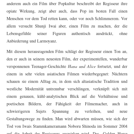
anderem auch ein Film über Popkultur beschreibt der Regisseur ihre
opiate Wirkung, zeigt aber auch, dass Pop im besten Fall einen
Menschen vor dem Tod retten kann, oder vor noch Schlimmerem. Vor
allem versucht Shunji Iwai aber, einen Film zu machen, der die
Lebensgefühle seiner Figuren authentisch ausdrückt, ohne
Anbiederung und Larmoyanz.
Mit diesem herausragenden Film schlägt der Regisseur einen Ton an,
den er auch in seinem neuesten Film, der experimentellen, wunderbar
versponnenen Teenager-Geschichte
Hana und Alice
fortsetzt, und der
einem in sehr vielen asiatischen Filmen wiederbegegnet: Nüchtern
schauen sie einem Alltag zu, in dem sich altasiatische Tradition und
westliche Modernität untrennbar verschlingen, verknüpft sich mit
einem genauen, kühl-analytischen Blick auf die Verhältnisse und
poetischen Bildern, der Fähigkeit der Filmemacher, auch in
schwierigeren Sujets Spannung zu verleihen, und neue
Gestaltungswege zu finden. Man wird abwarten müssen, wie sich der
Tod von Iwais Stammkameramann Noboru Shinoda im Sommer 2004
auf die Arbeit des Regisseurs auswirken wird. Das „Golden Horse