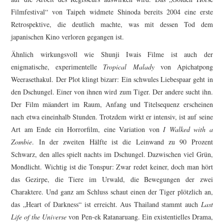
Filmfestival“ von Taipeh widmete Shinoda bereits 2004 eine erste
Retrospektive, die deutlich machte, was mit dessen Tod dem
japanischen Kino verloren gegangen ist.
Ähnlich wirkungsvoll wie Shunji Iwais Filme ist auch der
enigmatische, experimentelle
Tropical Malady
von Apichatpong
Weerasethakul. Der Plot klingt bizarr: Ein schwules Liebespaar geht in
den Dschungel. Einer von ihnen wird zum Tiger. Der andere sucht ihn.
Der Film mäandert im Raum, Anfang und Titelsequenz erscheinen
nach etwa eineinhalb Stunden. Trotzdem wirkt er intensiv, ist auf seine
Art am Ende ein Horrorfilm, eine Variation von
I Walked with a
Zombie
. In der zweiten Hälfte ist die Leinwand zu 90 Prozent
Schwarz, den alles spielt nachts im Dschungel. Dazwischen viel Grün,
Mondlicht. Wichtig ist die Tonspur: Zwar redet keiner, doch man hört
das Gezirpe, die Tiere im Urwald, die Bewegungen der zwei
Charaktere. Und ganz am Schluss schaut einen der Tiger plötzlich an,
das „Heart of Darkness“ ist erreicht. Aus Thailand stammt auch
Last
Life of the Universe
von Pen-ek Ratanaruang. Ein existentielles Drama,