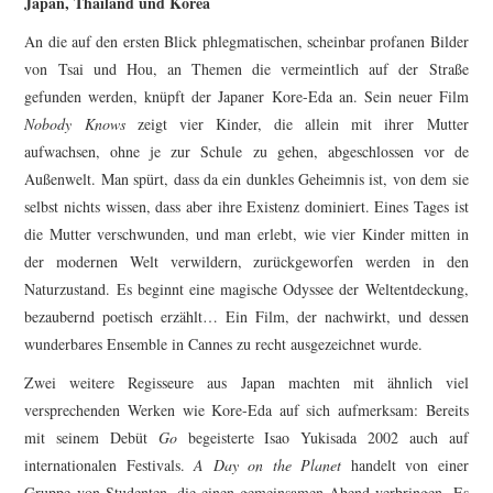
Japan, Thailand und Korea
An die auf den ersten Blick phlegmatischen, scheinbar profanen Bilder
von Tsai und Hou, an Themen die vermeintlich auf der Straße
gefunden werden, knüpft der Japaner Kore-Eda an. Sein neuer Film
Nobody Knows
zeigt vier Kinder, die allein mit ihrer Mutter
aufwachsen, ohne je zur Schule zu gehen, abgeschlossen vor de
Außenwelt. Man spürt, dass da ein dunkles Geheimnis ist, von dem sie
selbst nichts wissen, dass aber ihre Existenz dominiert. Eines Tages ist
die Mutter verschwunden, und man erlebt, wie vier Kinder mitten in
der modernen Welt verwildern, zurückgeworfen werden in den
Naturzustand. Es beginnt eine magische Odyssee der Weltentdeckung,
bezaubernd poetisch erzählt… Ein Film, der nachwirkt, und dessen
wunderbares Ensemble in Cannes zu recht ausgezeichnet wurde.
Zwei weitere Regisseure aus Japan machten mit ähnlich viel
versprechenden Werken wie Kore-Eda auf sich aufmerksam: Bereits
mit seinem Debüt
Go
begeisterte Isao Yukisada 2002 auch auf
internationalen Festivals.
A Day on the Planet
handelt von einer
Gruppe von Studenten, die einen gemeinsamen Abend verbringen. Es