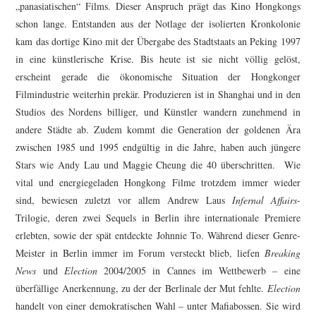
„panasiatischen“ Films. Dieser Anspruch prägt das Kino Hongkongs
schon lange. Entstanden aus der Notlage der isolierten Kronkolonie
kam das dortige Kino mit der Übergabe des Stadtstaats an Peking 1997
in eine künstlerische Krise. Bis heute ist sie nicht völlig gelöst,
erscheint gerade die ökonomische Situation der Hongkonger
Filmindustrie weiterhin prekär. Produzieren ist in Shanghai und in den
Studios des Nordens billiger, und Künstler wandern zunehmend in
andere Städte ab. Zudem kommt die Generation der goldenen Ära
zwischen 1985 und 1995 endgültig in die Jahre, haben auch jüngere
Stars wie Andy Lau und Maggie Cheung die 40 überschritten. Wie
vital und energiegeladen Hongkong Filme trotzdem immer wieder
sind, bewiesen zuletzt vor allem Andrew Laus
Infernal Affairs
-
Trilogie, deren zwei Sequels in Berlin ihre internationale Premiere
erlebten, sowie der spät entdeckte Johnnie To. Während dieser Genre-
Meister in Berlin immer im Forum versteckt blieb, liefen
Breaking
News
und
Election
2004/2005 in Cannes im Wettbewerb – eine
überfällige Anerkennung, zu der der Berlinale der Mut fehlte.
Election
handelt von einer demokratischen Wahl – unter Mafiabossen. Sie wird