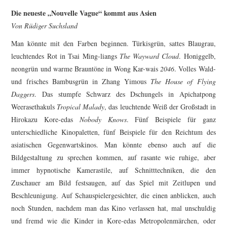
FESTIVALPREISE
Die neueste „Nouvelle Vague“ kommt aus Asien
S. KRACAUER PREIS
Von Rüdiger Suchsland
Man könnte mit den Farben beginnen. Türkisgrün, sattes Blaugrau,
WOCHE DER KRITIK
leuchtendes Rot in Tsai Ming-liangs
The Wayward Cloud
. Honiggelb,
neongrün und warme Brauntöne in Wong Kar-wais
2046
. Volles Wald-
und frisches Bambusgrün in Zhang Yimous
The House of Flying
Daggers
. Das stumpfe Schwarz des Dschungels in Apichatpong
Weerasethakuls
Tropical Malady
, das leuchtende Weiß der Großstadt in
Hirokazu Kore-edas
Nobody Knows
. Fünf Beispiele für ganz
unterschiedliche Kinopaletten, fünf Beispiele für den Reichtum des
asiatischen Gegenwartskinos. Man könnte ebenso auch auf die
Bildgestaltung zu sprechen kommen, auf rasante wie ruhige, aber
immer hypnotische Kamerastile, auf Schnitttechniken, die den
Zuschauer am Bild festsaugen, auf das Spiel mit Zeitlupen und
Beschleunigung. Auf Schauspielergesichter, die einen anblicken, auch
noch Stunden, nachdem man das Kino verlassen hat, mal unschuldig
und fremd wie die Kinder in Kore-edas Metropolenmärchen, oder