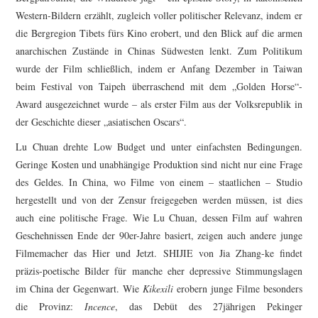
Western-Bildern erzählt, zugleich voller politischer Relevanz, indem er
die Bergregion Tibets fürs Kino erobert, und den Blick auf die armen
anarchischen Zustände in Chinas Südwesten lenkt. Zum Politikum
wurde der Film schließlich, indem er Anfang Dezember in Taiwan
beim Festival von Taipeh überraschend mit dem „Golden Horse“-
Award ausgezeichnet wurde – als erster Film aus der Volksrepublik in
der Geschichte dieser „asiatischen Oscars“.
Lu Chuan drehte Low Budget und unter einfachsten Bedingungen.
Geringe Kosten und unabhängige Produktion sind nicht nur eine Frage
des Geldes. In China, wo Filme von einem – staatlichen – Studio
hergestellt und von der Zensur freigegeben werden müssen, ist dies
auch eine politische Frage. Wie Lu Chuan, dessen Film auf wahren
Geschehnissen Ende der 90er-Jahre basiert, zeigen auch andere junge
Filmemacher das Hier und Jetzt. SHIJIE von Jia Zhang-ke findet
präzis-poetische Bilder für manche eher depressive Stimmungslagen
im China der Gegenwart. Wie
Kikexili
erobern junge Filme besonders
die Provinz:
Incence
, das Debüt des 27jährigen Pekinger