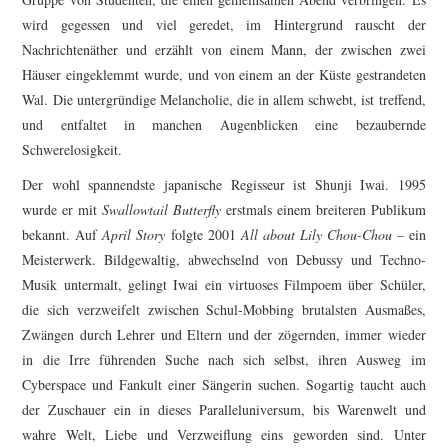
wird gegessen und viel geredet, im Hintergrund rauscht der
Nachrichtenäther und erzählt von einem Mann, der zwischen zwei
Häuser eingeklemmt wurde, und von einem an der Küste gestrandeten
Wal. Die untergründige Melancholie, die in allem schwebt, ist treffend,
und entfaltet in manchen Augenblicken eine bezaubernde
Schwerelosigkeit.
Der wohl spannendste japanische Regisseur ist Shunji Iwai. 1995
wurde er mit
Swallowtail Butterfly
erstmals einem breiteren Publikum
bekannt. Auf
April Story
folgte 2001
All about Lily Chou-Chou
– ein
Meisterwerk. Bildgewaltig, abwechselnd von Debussy und Techno-
Musik untermalt, gelingt Iwai ein virtuoses Filmpoem über Schüler,
die sich verzweifelt zwischen Schul-Mobbing brutalsten Ausmaßes,
Zwängen durch Lehrer und Eltern und der zögernden, immer wieder
in die Irre führenden Suche nach sich selbst, ihren Ausweg im
Cyberspace und Fankult einer Sängerin suchen. Sogartig taucht auch
der Zuschauer ein in dieses Paralleluniversum, bis Warenwelt und
wahre Welt, Liebe und Verzweiflung eins geworden sind. Unter