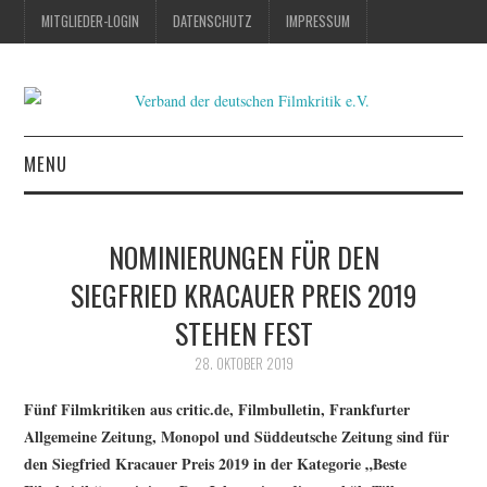
MITGLIEDER-LOGIN
DATENSCHUTZ
IMPRESSUM
MENU
ÜBER UNS
NOMINIERUNGEN FÜR DEN
VORSTAND UND BEIRAT
SIEGFRIED KRACAUER PREIS 2019
STEHEN FEST
MITGLIEDER
28. OKTOBER 2019
ARBEITSSCHWERPUNKTE
Fünf Filmkritiken aus critic.de, Filmbulletin, Frankfurter
Allgemeine Zeitung, Monopol und Süddeutsche Zeitung sind für
MITGLIED WERDEN
den Siegfried Kracauer Preis 2019 in der Kategorie „Beste