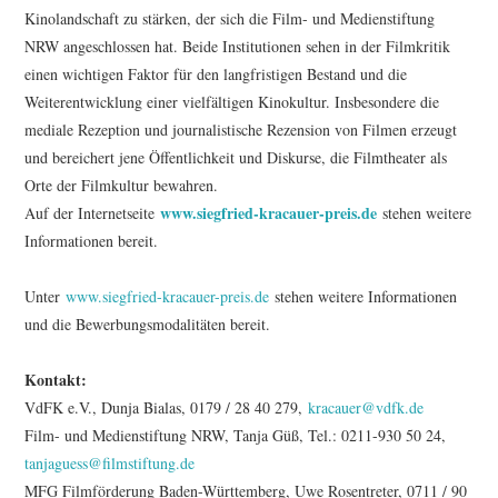
Kinolandschaft zu stärken, der sich die Film- und Medienstiftung
NRW angeschlossen hat. Beide Institutionen sehen in der Filmkritik
einen wichtigen Faktor für den langfristigen Bestand und die
Weiterentwicklung einer vielfältigen Kinokultur. Insbesondere die
mediale Rezeption und journalistische Rezension von Filmen erzeugt
und bereichert jene Öffentlichkeit und Diskurse, die Filmtheater als
Orte der Filmkultur bewahren.
www.siegfried-kracauer-preis.de
Auf der Internetseite
stehen weitere
Informationen bereit.
Unter
www.siegfried-kraca
u
er-preis.de
stehen weitere Informationen
und die Bewerbungsmodalitäten bereit.
Kontakt:
VdFK e.V., Dunja Bialas, 0179 / 28 40 279,
kracauer@vdfk.de
Film- und Medienstiftung NRW, Tanja Güß, Tel.: 0211-930 50 24,
tanjaguess@filmstiftung.de
MFG Filmförderung Baden-Württemberg, Uwe Rosentreter, 0711 / 90