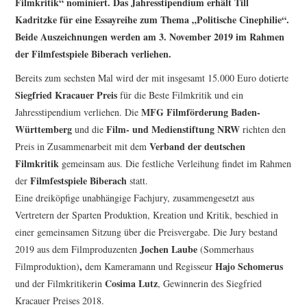
Filmkritik“ nominiert. Das Jahresstipendium erhält Till
MITGLIEDSBEITRAG /
Kadritzke für eine Essayreihe zum Thema „Politische Cinephilie“.
Beide Auszeichnungen werden am 3. November 2019 im Rahmen
AUSWEIS
der Filmfestspiele Biberach verliehen.
SATZUNG
Bereits zum sechsten Mal wird der mit insgesamt 15.000 Euro dotierte
Siegfried Kracauer Preis
für die Beste Filmkritik und ein
DEUTSCHSPRACHIGE
MFG Filmförderung Baden-
Jahresstipendium verliehen. Die
Württemberg
Film- und Medienstiftung NRW
und die
richten den
FILMPUBLIKATIONEN
Verband der deutschen
Preis in Zusammenarbeit mit dem
Filmkritik
gemeinsam aus. Die festliche Verleihung findet im Rahmen
PREIS DER DEUTSCHEN
Filmfestspiele Biberach
der
statt.
Eine dreiköpfige unabhängige Fachjury, zusammengesetzt aus
FILMKRITIK
Vertretern der Sparten Produktion, Kreation und Kritik, beschied in
einer gemeinsamen Sitzung über die Preisvergabe. Die Jury bestand
FESTIVALPREISE
Jochen Laube
2019 aus dem Filmproduzenten
(Sommerhaus
,
Hajo Schomerus
Filmproduktion)
dem Kameramann und Regisseur
S. KRACAUER PREIS
Cosima Lutz
und der Filmkritikerin
, Gewinnerin des Siegfried
Kracauer Preises 2018.