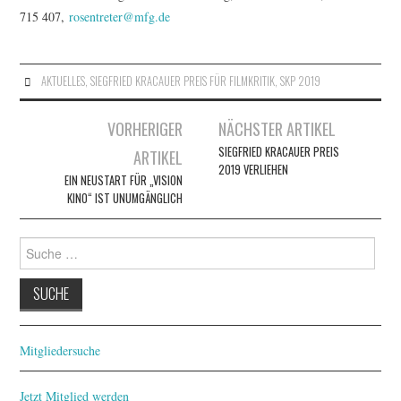
715 407,
rosentreter@mfg.de
AKTUELLES
,
SIEGFRIED KRACAUER PREIS FÜR FILMKRITIK
,
SKP 2019
Artikel-
VORHERIGER
NÄCHSTER ARTIKEL
Navigation
SIEGFRIED KRACAUER PREIS
ARTIKEL
2019 VERLIEHEN
EIN NEUSTART FÜR „VISION
KINO“ IST UNUMGÄNGLICH
Suche
nach:
Mitgliedersuche
Jetzt Mitglied werden