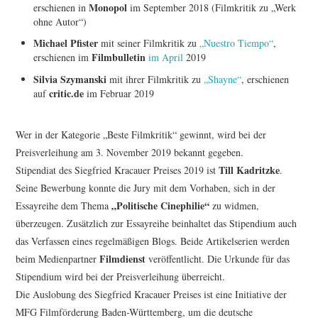
Monopol
erschienen in
im September 2018 (Filmkritik zu „Werk
2018
ohne Autor“)
Michael Pfister
mit seiner Filmkritik zu
„Nuestro Tiempo“
,
2017
Filmbulletin
erschienen im
im April
2019
Silvia Szymanski
mit ihrer Filmkritik zu
„Shayne“
, erschienen
2016
critic.de
auf
im Februar 2019
2015
Wer in der Kategorie „Beste Filmkritik“ gewinnt, wird bei der
Preisverleihung am 3. November 2019 bekannt gegeben.
2013
Till Kadritzke
Stipendiat des Siegfried Kracauer Preises 2019 ist
.
Seine Bewerbung konnte die Jury mit dem Vorhaben, sich in der
WOCHE DER KRITIK
„Politische Cinephilie“
Essayreihe dem Thema
zu widmen,
überzeugen. Zusätzlich zur Essayreihe beinhaltet das Stipendium auch
FREUNDESKREIS DER
das Verfassen eines regelmäßigen Blogs. Beide Artikelserien werden
Filmdienst
beim Medienpartner
veröffentlicht. Die Urkunde für das
WOCHE DER KRITIK
Stipendium wird bei der Preisverleihung überreicht.
Die Auslobung des Siegfried Kracauer Preises ist eine Initiative der
MFG Filmförderung Baden-Württemberg, um die deutsche