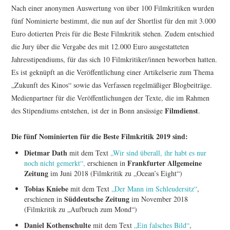
REGULARIEN SIEGFRIED
Nach einer anonymen Auswertung von über 100 Filmkritiken wurden
fünf Nominierte bestimmt, die nun auf der Shortlist für den mit 3.000
KRACAUER PREIS
Euro dotierten Preis für die Beste Filmkritik stehen. Zudem entschied
die Jury über die Vergabe des mit 12.000 Euro ausgestatteten
2025
Jahresstipendiums, für das sich 10 Filmkritiker/innen beworben hatten.
Es ist geknüpft an die Veröffentlichung einer Artikelserie zum Thema
2024
„Zukunft des Kinos“ sowie das Verfassen regelmäßiger Blogbeiträge.
Medienpartner für die Veröffentlichungen der Texte, die im Rahmen
2023
Filmdienst
des Stipendiums entstehen, ist der in Bonn ansässige
.
Die fünf Nominierten für die Beste Filmkritik 2019 sind:
2022
Dietmar Dath
mit dem Text
„Wir sind überall, ihr habt es nur
2021
Frankfurter Allgemeine
noch nicht gemerkt“,
erschienen in
Zeitung
im Juni 2018 (Filmkritik zu „Ocean’s Eight“)
2020
Tobias Kniebe
mit dem Text
„Der Mann im Schleudersitz“
,
Süddeutsche Zeitung
erschienen in
im November 2018
(Filmkritik zu „Aufbruch zum Mond“)
2019
Daniel Kothenschulte
mit dem Text
„Ein falsches Bild“
,