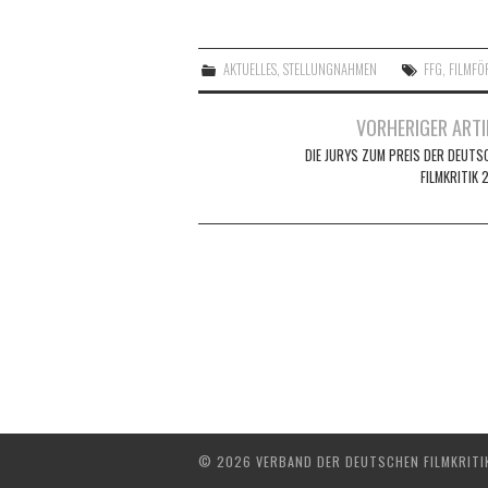
AKTUELLES
,
STELLUNGNAHMEN
FFG
,
FILMF
Artikel-
VORHERIGER ARTI
Navigation
DIE JURYS ZUM PREIS DER DEUTS
FILMKRITIK 
© 2026 VERBAND DER DEUTSCHEN FILMKRITIK 