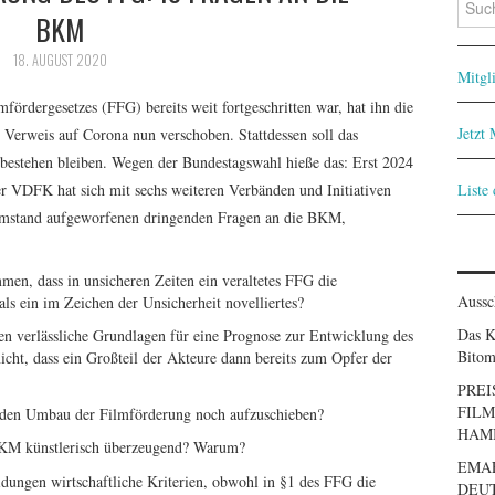
BKM
nach:
18. AUGUST 2020
Mitgl
ördergesetzes (FFG) bereits weit fortgeschritten war, hat ihn die
Jetzt
Verweis auf Corona nun verschoben. Stattdessen soll das
bestehen bleiben. Wegen der Bundestagswahl hieße das: Erst 2024
Der VDFK hat sich mit sechs weiteren Verbänden und Initiativen
Liste
Umstand aufgeworfenen dringenden Fragen an die BKM,
en, dass in unsicheren Zeiten ein veraltetes FFG die
Aussc
als ein im Zeichen der Unsicherheit novelliertes?
Das K
n verlässliche Grundlagen für eine Prognose zur Entwicklung des
Bitom
cht, dass ein Großteil der Akteure dann bereits zum Opfer der
PREI
FILM
nden Umbau der Filmförderung noch aufzuschieben?
HAM
 BKM künstlerisch überzeugend? Warum?
EMA
ungen wirtschaftliche Kriterien, obwohl in §1 des FFG die
DEUT