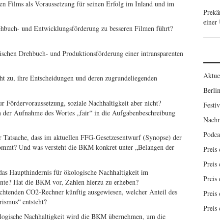
hen Films als Voraussetzung für seinen Erfolg im Inland und im
Prekä
einer
ehbuch- und Entwicklungsförderung zu besseren Filmen führt?
ischen Drehbuch- und Produktionsförderung einer intransparenten
Aktue
ht zu, ihre Entscheidungen und deren zugrundeliegenden
Berlin
 Fördervoraussetzung, soziale Nachhaltigkeit aber nicht?
Festiv
n der Aufnahme des Wortes „fair“ in die Aufgabenbeschreibung
Nachr
Podca
 Tatsache, dass im aktuellen FFG-Gesetzesentwurf (Synopse) der
rkommt? Und was versteht die BKM konkret unter „Belangen der
Preis
Preis 
as Haupthindernis für ökologische Nachhaltigkeit im
Preis 
nte? Hat die BKM vor, Zahlen hierzu zu erheben?
ichtenden CO2-Rechner künftig ausgewiesen, welcher Anteil des
Preis 
ismus“ entsteht?
Preis 
logische Nachhaltigkeit wird die BKM übernehmen, um die