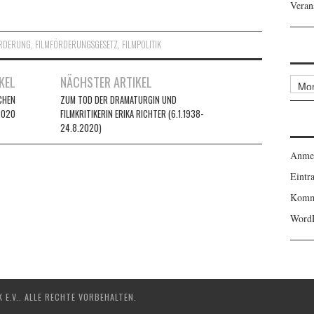
Veran
ÖRDERUNG
,
FILMFÖRDERUNGSGESETZ
,
FILMPOLITIK
KEL
NÄCHSTER ARTIKEL
Archi
CHEN
ZUM TOD DER DRAMATURGIN UND
2020
FILMKRITIKERIN ERIKA RICHTER (6.1.1938-
24.8.2020)
Anme
Eintr
Komm
WordP
E.V.. ALLE RECHTE VORBEHALTEN.