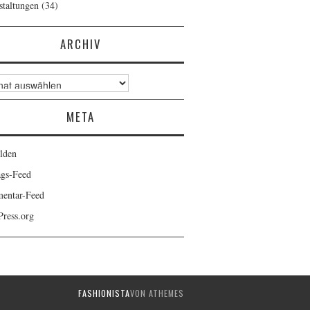
staltungen
(34)
ARCHIV
v
META
lden
ags-Feed
entar-Feed
ress.org
FASHIONISTA
VON ATHEMES