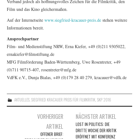
Verband jedoch als hoffnungsvolles Zeichen für die Filmkritik, den
Film und das Kino gleichermaßen.
Auf der Internetseite
www.siegfried-kracauer-preis.de
stehen weitere
Informationen bereit.
Ansprechpartner
Film- und Medienstiftung NRW, Erna Kiefer, +49 (0)211 9305022,
ernakiefer@filmstiftung.de
MFG Filmförderung Baden-Württemberg, Uwe Rosentreter, +49
(0)711 90715-407, rosentreter@mfg.de
VdFK e.V., Dunja Bialas, +49 (0)179 28 40 279, kracauer@vdfk.de
AKTUELLES
,
SIEGFRIED KRACAUER PREIS FÜR FILMKRITIK
,
SKP 2016
Artikel-
VORHERIGER
NÄCHSTER ARTIKEL
Navigation
LOST IN POLITICS: DIE
ARTIKEL
DRITTE WOCHE DER KRITIK
OFFENER BRIEF:
ERÖFFNET MIT KONFERENZ