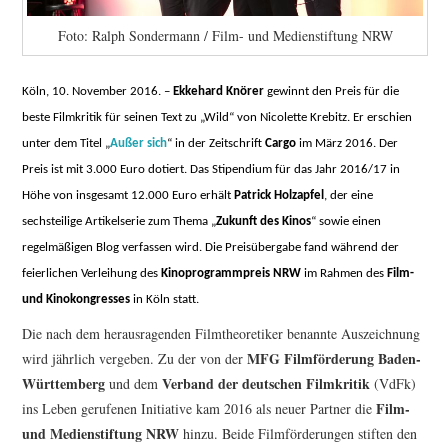
Foto: Ralph Sondermann / Film- und Medienstiftung NRW
Köln, 10. November 2016. –
Ekkehard Knörer
gewinnt den Preis für die
beste Filmkritik für seinen Text zu „Wild“ von Nicolette Krebitz. Er erschien
unter dem Titel „
Außer sich
“ in der Zeitschrift
Cargo
im März 2016. Der
Preis ist mit 3.000 Euro dotiert. Das Stipendium für das Jahr 2016/17 in
Höhe von insgesamt 12.000 Euro erhält
Patrick Holzapfel
, der eine
sechsteilige Artikelserie zum Thema „
Zukunft des Kinos
“ sowie einen
regelmäßigen Blog verfassen wird. Die Preisübergabe fand während der
feierlichen Verleihung des
Kinoprogrammpreis NRW
im Rahmen des
Film-
und Kinokongresses
in Köln statt.
Die nach dem herausragenden Filmtheoretiker benannte Auszeichnung
MFG Filmförderung Baden-
wird jährlich vergeben. Zu der von der
Württemberg
Verband der deutschen Filmkritik
und dem
(VdFk)
Film-
ins Leben gerufenen Initiative kam 2016 als neuer Partner die
und Medienstiftung NRW
hinzu. Beide Filmförderungen stiften den