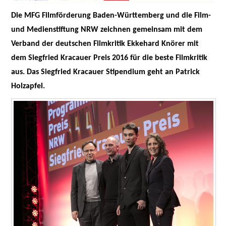
FESTIVALPREISE
Die MFG Filmförderung Baden-Württemberg und die Film-
S. KRACAUER PREIS
und Medienstiftung NRW zeichnen gemeinsam mit dem
Verband der deutschen Filmkritik Ekkehard Knörer mit
WOCHE DER KRITIK
dem Siegfried Kracauer Preis 2016 für die beste Filmkritik
aus. Das Siegfried Kracauer Stipendium geht an Patrick
Holzapfel.