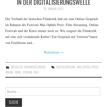
IN DER DIGITALISIERUNGSWELLE
FESTIVALPREISE
18. JANUAR 2021
S. KRACAUER PREIS
Der Verband der deutschen Filmkritik lädt ein zum Online-Gespräch
WOCHE DER KRITIK
im Rahmen des Festivals Max Ophüls Preis. Film-Streaming, Online-
Festivals und die Kinos immer noch zu: Wie reagiert die Filmkritik
auf eine sich verändernde Kultur? Ein Gespräch mit Vertreter*innen
von Feuilletons und…
Weiterlesen
→
AKTUELLES
,
VERANSTALTUNGEN
DIGITALISIERUNG
,
MAX OPHÜLS PREIS
,
ONLINE
,
PANEL
,
PODIUM
,
TALK
Suche
nach: