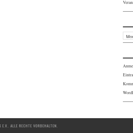
Veran
Archi
Anme
Eintr
Komm
WordP
E.V.. ALLE RECHTE VORBEHALTEN.