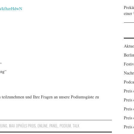
Prekä
/u/kfhzrHdwN
einer
Aktue
Berlin
“
Festiv
ung“
Nachr
Podca
Preis
h teilzunehmen und Ihre Fragen an unsere Podiumsgäste zu
Preis 
Preis 
Preis 
ERUNG
,
MAX OPHÜLS PREIS
,
ONLINE
,
PANEL
,
PODIUM
,
TALK
Preis 