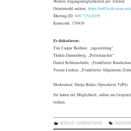
Weitere Zugangsmöglichkeiten per Telefon:
Ortseinwahl suchen:
https://us02web.zoom.us
Meeting-ID:
849 7154 8239
Kenncode: 170418
Es diskutieren:
Tim Caspar Boehme, „tageszeitung“
Thekla Dannenberg, „Perlentaucher“
Daniel Kothenschulte, „Frankfurter Rundschau
Verena Lueken, „Frankfurter Allgemeine Zeit
Moderation: Dunja Bialas (Sprecherin VdFk)
Sie haben die Möglichkeit, online am Gespräc
richten.
AKTUELLES
,
VERANSTALTUNGEN
DIGITALISI