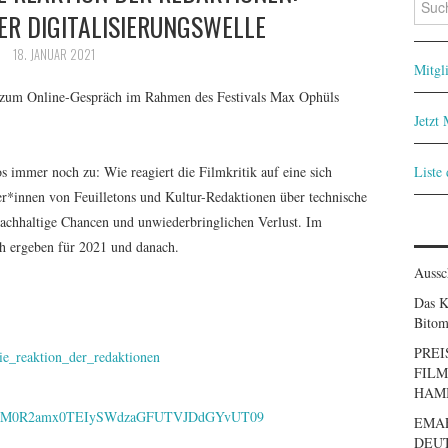
DER DIGITALISIERUNGSWELLE
nach:
18. JANUAR 2021
Mitgl
in zum Online-Gespräch im Rahmen des Festivals Max Ophüls
Jetzt
s immer noch zu: Wie reagiert die Filmkritik auf eine sich
Liste
er*innen von Feuilletons und Kultur-Redaktionen über technische
achhaltige Chancen und unwiederbringlichen Verlust. Im
ch ergeben für 2021 und danach.
Aussc
Das K
Bitom
PREI
ie_reaktion_der_redaktionen
FILM
HAM
?pwd=M0R2amx0TEIySWdzaGFUTVJDdGYvUT09
EMA
DEUT