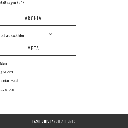
staltungen
(34)
ARCHIV
v
META
lden
ags-Feed
entar-Feed
ress.org
FASHIONISTA
VON ATHEMES