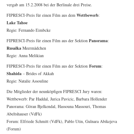
FESTIVALPREISE
vergab am 15.2.2008 bei der Berlinale drei Preise.
Wettbewerb
S. KRACAUER PREIS
FIPRESCI-Preis für einen Film aus dem
:
Lake Tahoe
Regie: Fernando Eimbcke
WOCHE DER KRITIK
Panorama
FIPRESCI-Preis für einen Film aus der Sektion
:
Rusalka
Meermädchen
Regie: Anna Melikian
Forum
FIPRESCI-Preis für einen Film aus der Sektion
:
Shahida
– Brides of Akkah
Regie: Natalie Assouline
Die Mitglieder der neunköpfigen FIPRESCI Jury waren:
Wettbewerb: Par Haddal, Jurica Pavicic, Barbara Hollender
Panorama: Göran Bjelkendal, Hassouna Massouri, Thomas
Abeltshauser (VdFk)
Forum: Elfriede Schmitt (VdFk), Pablo Utin, Gulnara Abikejeva
(Forum)