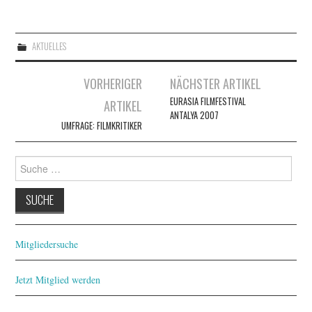
AKTUELLES
Artikel-
VORHERIGER
NÄCHSTER ARTIKEL
Navigation
EURASIA FILMFESTIVAL
ARTIKEL
ANTALYA 2007
UMFRAGE: FILMKRITIKER
Suche
nach:
Mitgliedersuche
Jetzt Mitglied werden