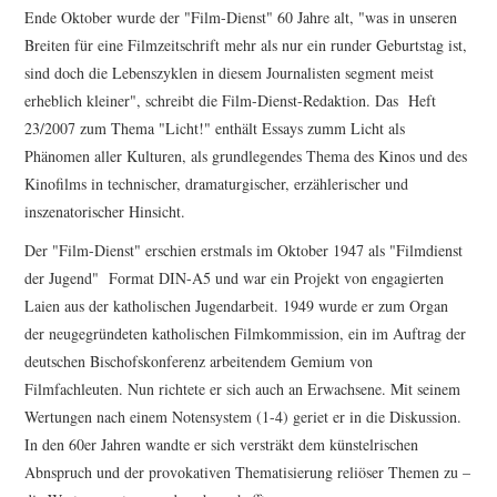
FESTIVALPREISE
Ende Oktober wurde der "Film-Dienst" 60 Jahre alt, "was in unseren
Breiten für eine Filmzeitschrift mehr als nur ein runder Geburtstag ist,
S. KRACAUER PREIS
sind doch die Lebenszyklen in diesem Journalisten segment meist
erheblich kleiner", schreibt die Film-Dienst-Redaktion. Das Heft
WOCHE DER KRITIK
23/2007 zum Thema "Licht!" enthält Essays zumm Licht als
Phänomen aller Kulturen, als grundlegendes Thema des Kinos und des
Kinofilms in technischer, dramaturgischer, erzählerischer und
inszenatorischer Hinsicht.
Der "Film-Dienst" erschien erstmals im Oktober 1947 als "Filmdienst
der Jugend" Format DIN-A5 und war ein Projekt von engagierten
Laien aus der katholischen Jugendarbeit. 1949 wurde er zum Organ
der neugegründeten katholischen Filmkommission, ein im Auftrag der
deutschen Bischofskonferenz arbeitendem Gemium von
Filmfachleuten. Nun richtete er sich auch an Erwachsene. Mit seinem
Wertungen nach einem Notensystem (1-4) geriet er in die Diskussion.
In den 60er Jahren wandte er sich versträkt dem künstelrischen
Abnspruch und der provokativen Thematisierung reliöser Themen zu –