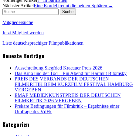
Artikel-
Vorheriger Artikel
←
In Sarmatien
Nächster Artikel
Eine Kordel trennt die beiden Sphären
→
Navigation
Suche
nach:
Mitgliedersuche
Jetzt Mitglied werden
Liste deutschsprachiger Filmpublikationen
Neueste Beiträge
Ausschreibung Siegfried Kracauer Preis 2026
Das Kino und der Tod – Ein Abend für Hartmut Bitomsky
PREIS DES VERBANDS DER DEUTSCHEN
FILMKRITIK BEIM KURZFILM FESTIVAL HAMBURG
VERGEBEN
EMAF MEDIENKUNSTPREIS DER DEUTSCHEN
FILMKRITIK 2026 VERGEBEN
Prekäre Bedingungen für Filmkritik – Ergebnisse einer
Umfrage des VdFk
Kategorien