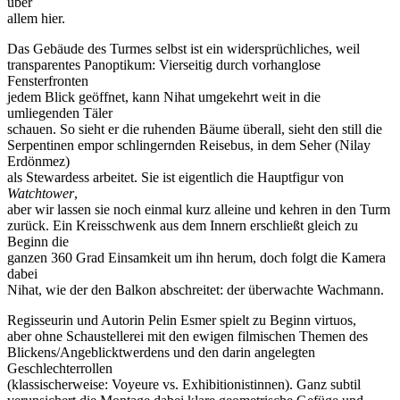
über
allem hier.
Das Gebäude des Turmes selbst ist ein widersprüchliches, weil
transparentes Panoptikum: Vierseitig durch vorhanglose
Fensterfronten
jedem Blick geöffnet, kann Nihat umgekehrt weit in die
umliegenden Täler
schauen. So sieht er die ruhenden Bäume überall, sieht den still die
Serpentinen empor schlingernden Reisebus, in dem Seher (Nilay
Erdönmez)
als Stewardess arbeitet. Sie ist eigentlich die Hauptfigur von
Watchtower
,
aber wir lassen sie noch einmal kurz alleine und kehren in den Turm
zurück. Ein Kreisschwenk aus dem Innern erschließt gleich zu
Beginn die
ganzen 360 Grad Einsamkeit um ihn herum, doch folgt die Kamera
dabei
Nihat, wie der den Balkon abschreitet: der überwachte Wachmann.
Regisseurin und Autorin Pelin Esmer spielt zu Beginn virtuos,
aber ohne Schaustellerei mit den ewigen filmischen Themen des
Blickens/Angeblicktwerdens und den darin angelegten
Geschlechterrollen
(klassischerweise: Voyeure vs. Exhibitionistinnen). Ganz subtil