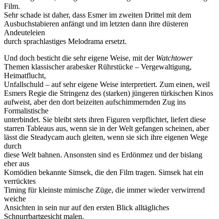
Film.
Sehr schade ist daher, dass Esmer im zweiten Drittel mit dem
Ausbuchstabieren anfängt und im letzten dann ihre düsteren
Andeuteleien
durch sprachlastiges Melodrama ersetzt.
Und doch besticht die sehr eigene Weise, mit der
Watchtower
Themen klassischer arabesker Rührstücke – Vergewaltigung,
Heimatflucht,
Unfallschuld – auf sehr eigene Weise interpretiert. Zum einen, weil
Esmers Regie die Stringenz des (starken) jüngeren türkischen Kinos
aufweist, aber den dort beizeiten aufschimmernden Zug ins
Formalistische
unterbindet. Sie bleibt stets ihren Figuren verpflichtet, liefert diese
starren Tableaus aus, wenn sie in der Welt gefangen scheinen, aber
lässt die Steadycam auch gleiten, wenn sie sich ihre eigenen Wege
durch
diese Welt bahnen. Ansonsten sind es Erdönmez und der bislang
eher aus
Komödien bekannte Simsek, die den Film tragen. Simsek hat ein
verrücktes
Timing für kleinste mimische Züge, die immer wieder verwirrend
weiche
Ansichten in sein nur auf den ersten Blick alltägliches
Schnurrbartgesicht malen.