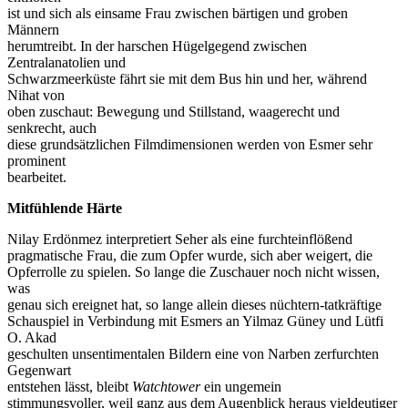
ist und sich als einsame Frau zwischen bärtigen und groben
Männern
herumtreibt. In der harschen Hügelgegend zwischen
Zentralanatolien und
Schwarzmeerküste fährt sie mit dem Bus hin und her, während
Nihat von
oben zuschaut: Bewegung und Stillstand, waagerecht und
senkrecht, auch
diese grundsätzlichen Filmdimensionen werden von Esmer sehr
prominent
bearbeitet.
Mitfühlende Härte
Nilay Erdönmez interpretiert Seher als eine furchteinflößend
pragmatische Frau, die zum Opfer wurde, sich aber weigert, die
Opferrolle zu spielen. So lange die Zuschauer noch nicht wissen,
was
genau sich ereignet hat, so lange allein dieses nüchtern-tatkräftige
Schauspiel in Verbindung mit Esmers an Yilmaz Güney und Lütfi
O. Akad
geschulten unsentimentalen Bildern eine von Narben zerfurchten
Gegenwart
entstehen lässt, bleibt
Watchtower
ein ungemein
stimmungsvoller, weil ganz aus dem Augenblick heraus vieldeutiger