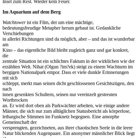
Insel zum Rest. Wieder kein Feuer.
Im Aquarium auf dem Berg
Watchtower
ist ein Film, der um eine mächtige,
bedeutungsfreudige Metapher herum gebaut ist. Gedankliche
Verschiebungen
in allerlei Richtungen sind da möglich, aber – und das ist wunderbar
am
Kino – das eigentliche Bild bleibt zugleich ganz und gar konkret,
die
zentrale Situation ist ein schlichtes Faktum in der wirklichen wie der
erzählten Welt. Nihat (Olgun ?im?ek) steigt zu einem Wachturm im
bergigen Nationalpark empor. Dass er viele dunkle Erinnerungen
mit sich
schleppt, merkt man seinen dicht geschlossenen Gesichtszügen, den
nach
innen gesenkten Schultern, seinen nur vereinzelt gestreuten
Wortbrocken
an. Er wird dort oben als Parkwächter arbeiten, wie einige andere
Männer, die sich nur zum alltäglichen Statusbericht als körperlose,
lethargische Stimmen im Funknetz begegnen. Eine amorphe
Gemeinschaft der
versprengten, gezeichneten, aus ihrer chaotischen Seele in die leere
Natur blickenden Augenpaare. Ein anonymer männlicher Blick liegt