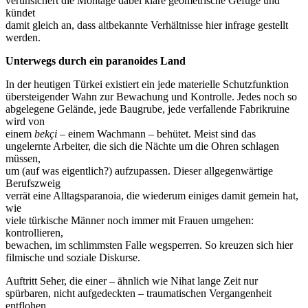
verunsichert die Montage dabei klare geometrische Gefüge und
kündet
damit gleich an, dass altbekannte Verhältnisse hier infrage gestellt
werden.
Unterwegs durch ein paranoides Land
In der heutigen Türkei existiert ein jede materielle Schutzfunktion
übersteigender Wahn zur Bewachung und Kontrolle. Jedes noch so
abgelegene Gelände, jede Baugrube, jede verfallende Fabrikruine
wird von
einem
bekçi
– einem Wachmann – behütet. Meist sind das
ungelernte Arbeiter, die sich die Nächte um die Ohren schlagen
müssen,
um (auf was eigentlich?) aufzupassen. Dieser allgegenwärtige
Berufszweig
verrät eine Alltagsparanoia, die wiederum einiges damit gemein hat,
wie
viele türkische Männer noch immer mit Frauen umgehen:
kontrollieren,
bewachen, im schlimmsten Falle wegsperren. So kreuzen sich hier
filmische und soziale Diskurse.
Auftritt Seher, die einer – ähnlich wie Nihat lange Zeit nur
spürbaren, nicht aufgedeckten – traumatischen Vergangenheit
entflohen