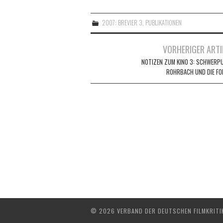
2007: BREVIER 3
,
PUBLIKATIONEN
Artikel-
VORHERIGER ARTI
Navigation
NOTIZEN ZUM KINO 3: SCHWERP
ROHRBACH UND DIE FO
© 2026 VERBAND DER DEUTSCHEN FILMKRITIK 