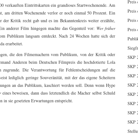
Preis 
00 verkauften Eintrittskarten ein grandioses Startwochenende. Am
Preis 
t, am dritten Wochenende verlor er noch einmal 50 Prozent. Ein
Preis 
r der Kritik recht gab und es im Bekanntenkreis weiter erzählte,
. Ein anderer Film hingegen machte das Gegenteil vor:
Wer früher
Preis 
 vom Publikum langsam entdeckt. Nach 24 Wochen hatte sich der
Publi
a erarbeitet.
Siegf
ungen, die den Filmemachern vom Publikum, von der Kritik oder
SKP 
jemand Anderen beim Deutschen Filmpreis die hochdotierte Lola
SKP 
en zugrunde. Die Verantwortung für Fehlentscheidungen auf die
SKP 
eist lediglich geringe Souveränität, mit der das eigene Scheitern
SKP 
hungen an das Publikum, kaschiert werden soll. Denn wenn Hype
r
eines beweisen, dann dass letztendlich die Macher selbst Schuld
SKP 
 in sie gesetzten Erwartungen entspricht.
SKP 
SKP 
SKP 
Stell