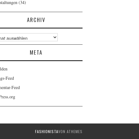
staltungen
(34)
ARCHIV
v
META
lden
ags-Feed
entar-Feed
ress.org
FASHIONISTA
VON ATHEMES