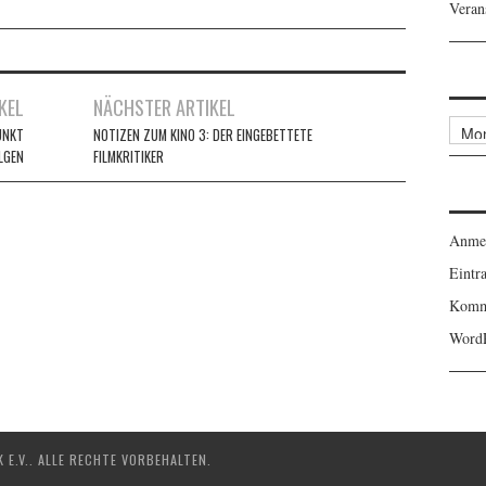
Veran
KEL
NÄCHSTER ARTIKEL
Archi
UNKT
NOTIZEN ZUM KINO 3: DER EINGEBETTETE
LGEN
FILMKRITIKER
Anme
Eintr
Komm
WordP
E.V.. ALLE RECHTE VORBEHALTEN.