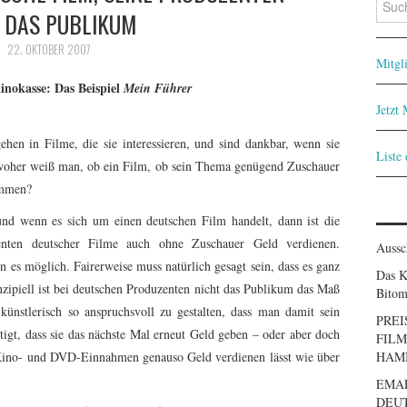
 DAS PUBLIKUM
nach:
22. OKTOBER 2007
Mitgl
inokasse: Das Beispiel
Mein Führer
Jetzt
ehen in Filme, die sie interessieren, und sind dankbar, wenn sie
Liste
: woher weiß man, ob ein Film, ob sein Thema genügend Zuschauer
ommen?
nd wenn es sich um einen deutschen Film handelt, dann ist die
enten deutscher Filme auch ohne Zuschauer Geld verdienen.
Aussc
es möglich. Fairerweise muss natürlich gesagt sein, dass es ganz
Das K
nzipiell ist bei deutschen Produzenten nicht das Publikum das Maß
Bitom
künstlerisch so anspruchsvoll zu gestalten, dass man damit sein
PREI
tigt, dass sie das nächste Mal erneut Geld geben – oder aber doch
FILM
r Kino- und DVD-Einnahmen genauso Geld verdienen lässt wie über
HAM
EMA
DEUT