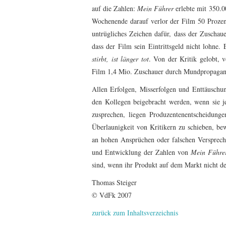
auf die Zahlen:
Mein Führer
erlebte mit 350.0
Wochenende darauf verlor der Film 50 Prozen
untrügliches Zeichen dafür, dass der Zuschaue
dass der Film sein Eintrittsgeld nicht lohne
stirbt, ist länger tot
. Von der Kritik gelobt,
Film 1,4 Mio. Zuschauer durch Mundpropagand
Allen Erfolgen, Misserfolgen und Enttäusch
den Kollegen beigebracht werden, wenn sie 
zusprechen, liegen Produzentenentscheidung
Überlaunigkeit von Kritikern zu schieben, bew
an hohen Ansprüchen oder falschen Versprec
und Entwicklung der Zahlen von
Mein Führe
sind, wenn ihr Produkt auf dem Markt nicht den
Thomas Steiger
© VdFk 2007
zurück zum Inhaltsverzeichnis