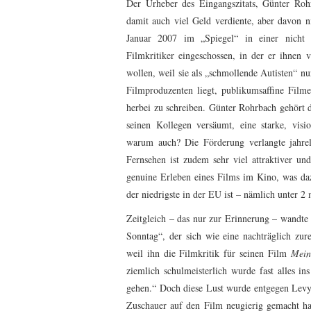
Der Urheber des Eingangszitats, Günter Rohr
damit auch viel Geld verdiente, aber davon ni
Januar 2007 im „Spiegel“ in einer nicht 
Filmkritiker eingeschossen, in der er ihnen 
wollen, weil sie als „schmollende Autisten“ nu
Filmproduzenten liegt, publikumsaffine Filme
herbei zu schreiben. Günter Rohrbach gehört 
seinen Kollegen versäumt, eine starke, vis
warum auch? Die Förderung verlangte jahrela
Fernsehen ist zudem sehr viel attraktiver u
genuine Erleben eines Films im Kino, was da
der niedrigste in der EU ist – nämlich unter 2 
Zeitgleich – das nur zur Erinnerung – wandte
Sonntag“, der sich wie eine nachträglich zur
weil ihn die Filmkritik für seinen Film
Mein
ziemlich schulmeisterlich wurde fast alles i
gehen.“ Doch diese Lust wurde entgegen Levys
Zuschauer auf den Film neugierig gemacht hat