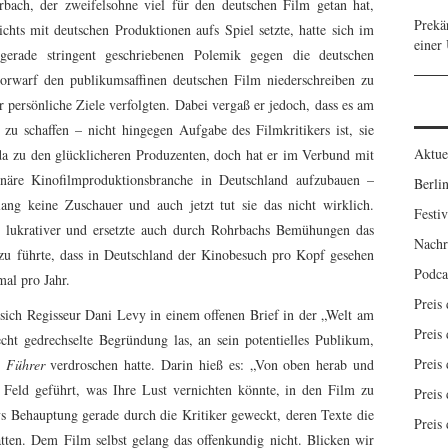
bach, der zweifelsohne viel für den deutschen Film getan hat,
Prekä
chts mit deutschen Produktionen aufs Spiel setzte, hatte sich im
einer
gerade stringent geschriebenen Polemik gegen die deutschen
vorwarf den publikumsaffinen deutschen Film niederschreiben zu
r persönliche Ziele verfolgten. Dabei vergaß er jedoch, dass es am
 zu schaffen – nicht hingegen Aufgabe des Filmkritikers ist, sie
Aktue
da zu den glücklicheren Produzenten, doch hat er im Verbund mit
ionäre Kinofilmproduktionsbranche in Deutschland aufzubauen –
Berlin
ng keine Zuschauer und auch jetzt tut sie das nicht wirklich.
Festiv
nd lukrativer und ersetzte auch durch Rohrbachs Bemühungen das
Nachr
zu führte, dass in Deutschland der Kinobesuch pro Kopf gesehen
Podca
mal pro Jahr.
Preis
 sich Regisseur Dani Levy in einem offenen Brief in der „Welt am
Preis 
echt gedrechselte Begründung las, an sein potentielles Publikum,
Preis 
 Führer
verdroschen hatte. Darin hieß es: „Von oben herab und
ns Feld geführt, was Ihre Lust vernichten könnte, in den Film zu
Preis 
 Behauptung gerade durch die Kritiker geweckt, deren Texte die
Preis 
ten. Dem Film selbst gelang das offenkundig nicht. Blicken wir