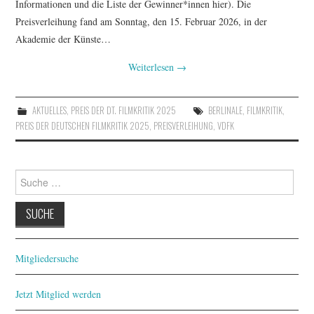
Informationen und die Liste der Gewinner*innen hier). Die
Preisverleihung fand am Sonntag, den 15. Februar 2026, in der
Akademie der Künste…
Weiterlesen
→
AKTUELLES
,
PREIS DER DT. FILMKRITIK 2025
BERLINALE
,
FILMKRITIK
,
PREIS DER DEUTSCHEN FILMKRITIK 2025
,
PREISVERLEIHUNG
,
VDFK
Suche
nach:
Mitgliedersuche
Jetzt Mitglied werden