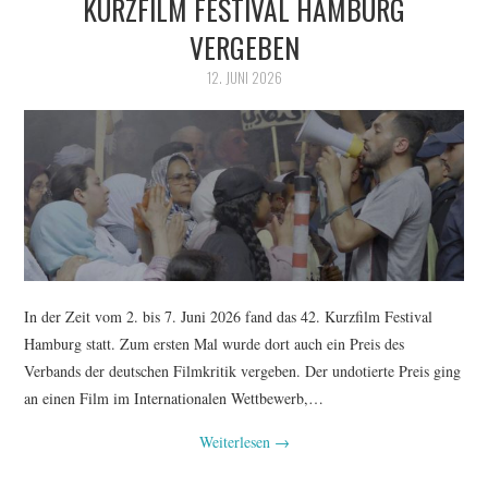
KURZFILM FESTIVAL HAMBURG
FESTIVALPREISE
VERGEBEN
S. KRACAUER PREIS
12. JUNI 2026
WOCHE DER KRITIK
In der Zeit vom 2. bis 7. Juni 2026 fand das 42. Kurzfilm Festival
Hamburg statt. Zum ersten Mal wurde dort auch ein Preis des
Verbands der deutschen Filmkritik vergeben. Der undotierte Preis ging
an einen Film im Internationalen Wettbewerb,…
Weiterlesen
→