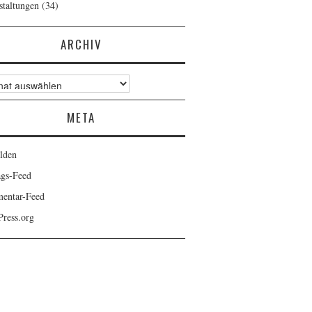
staltungen
(34)
ARCHIV
v
META
lden
ags-Feed
entar-Feed
ress.org