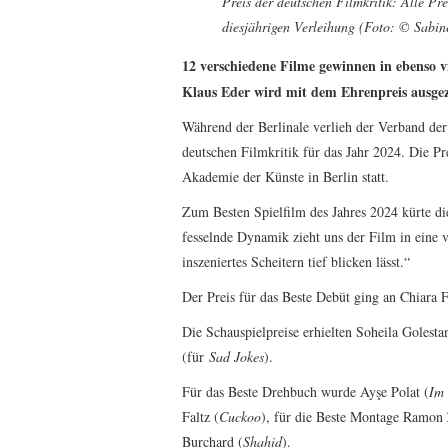
Preis der deutschen Filmkritik: Alle P
diesjährigen Verleihung (Foto: © Sabin
12 verschiedene Filme gewinnen in ebenso v
Klaus Eder wird mit dem Ehrenpreis ausgez
Während der Berlinale verlieh der Verband der
deutschen Filmkritik für das Jahr 2024. Die P
Akademie der Künste in Berlin statt.
Zum Besten Spielfilm des Jahres 2024 kürte d
fesselnde Dynamik zieht uns der Film in eine v
inszeniertes Scheitern tief blicken lässt.“
Der Preis für das Beste Debüt ging an Chiara 
Die Schauspielpreise erhielten Soheila Golesta
(für
Sad Jokes
).
Für das Beste Drehbuch wurde Ayşe Polat (
Im 
Faltz (
Cuckoo
), für die Beste Montage Ramon 
Burchard (
Shahid
).