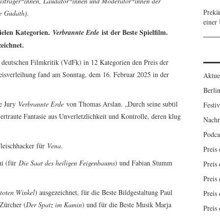
reisträger*innen, Laudator*innen und Moderator*innen der
Prekä
e Gudath).
einer
ielen Kategorien.
ist der Beste Spielfilm.
Verbrannte Erde
eichnet.
 deutschen Filmkritik (VdFk) in 12 Kategorien den Preis der
reisverleihung fand am Sonntag, dem 16. Februar 2025 in der
Aktue
Berlin
ie Jury
Verbrannte Erde
von Thomas Arslan. „Durch seine subtil
Festiv
ertraute Fantasie aus Unverletzlichkeit und Kontrolle, deren klug
Nachr
Podca
Fleischhacker für
Vena
.
Preis
ni (für
Die Saat des heiligen Feigenbaums
) und Fabian Stumm
Preis 
Preis 
toten Winkel
) ausgezeichnet, für die Beste Bildgestaltung Paul
Preis 
Zürcher (
Der Spatz im Kamin
) und für die Beste Musik Marja
Preis 