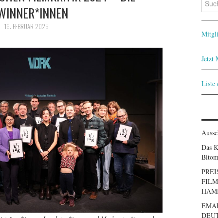
WINNER*INNEN
nach:
16. FEBRUAR 2025
Mitgl
Jetzt
Liste
Aussc
Das K
Bitom
PREI
FILM
HAM
EMA
DEUT