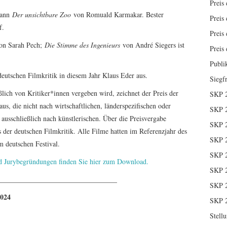
Preis 
wann
Der unsichtbare Zoo
von Romuald Karmakar. Bester
Preis 
f.
Preis 
n Sarah Pech;
Die Stimme des Ingenieurs
von André Siegers ist
Preis 
Publi
eutschen Filmkritik in diesem Jahr Klaus Eder aus.
Siegf
eßlich von Kritiker*innen vergeben wird, zeichnet der Preis der
SKP 
us, die nicht nach wirtschaftlichen, länderspezifischen oder
SKP 
 ausschließlich nach künstlerischen. Über die Preisvergabe
SKP 
 der deutschen Filmkritik. Alle Filme hatten im Referenzjahr des
SKP 
m deutschen Festival.
SKP 
nd Jurybegründungen finden Sie hier zum Download.
SKP 
_________________________________
SKP 
024
SKP 
Stell