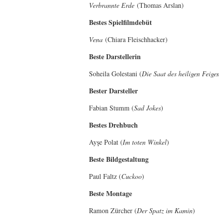
Verbrannte Erde
(Thomas Arslan)
Bestes Spielfilmdebüt
Vena
(Chiara Fleischhacker)
Beste Darstellerin
Soheila Golestani (
Die Saat des heiligen Feig
Bester Darsteller
Fabian Stumm (
Sad Jokes
)
Bestes Drehbuch
Ayşe Polat (
Im toten Winkel
)
Beste Bildgestaltung
Paul Faltz (
Cuckoo
)
Beste Montage
Ramon Zürcher (
Der Spatz im Kamin
)