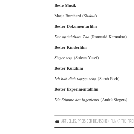
Beste Musik
Marja Burchard (
Shahid
)
Bester Dokumentarfilm
Der unsichtbare Zoo
(Romuald Karmakar)
Bester Kinderfilm
Sieger sein
(Soleen Yusef)
Bester Kurzfilm
Ich hab dich tanzen sehn
(Sarah Pech)
Bester Experimentalfilm
Die Stimme des Ingenieurs
(André Siegers)
AKTUELLES
,
PREIS DER DEUTSCHEN FILMKRITIK
,
PREI