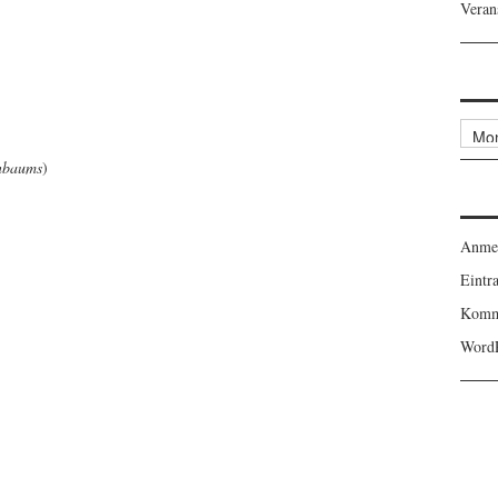
Veran
Archi
enbaums
)
Anme
Eintr
Komm
WordP