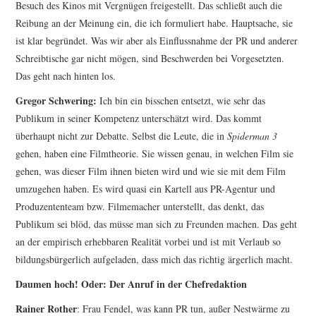
Besuch des Kinos mit Vergnügen freigestellt. Das schließt auch die
Reibung an der Meinung ein, die ich formuliert habe. Hauptsache, sie
ist klar begründet. Was wir aber als Einflussnahme der PR und anderer
Schreibtische gar nicht mögen, sind Beschwerden bei Vorgesetzten.
Das geht nach hinten los.
Gregor Schwering:
Ich bin ein bisschen entsetzt, wie sehr das
Publikum in seiner Kompetenz un­terschätzt wird. Das kommt
überhaupt nicht zur Debatte. Selbst die Leute, die in
Spiderman 3
gehen, haben eine Filmtheorie. Sie wissen genau, in welchen Film sie
gehen, was dieser Film ihnen bieten wird und wie sie mit dem Film
umzugehen haben. Es wird quasi ein Kartell aus PR-Agentur und
Produzententeam bzw. Filmemacher unterstellt, das denkt, das
Publikum sei blöd, das müsse man sich zu Freunden machen. Das geht
an der empirisch erhebbaren Realität vorbei und ist mit Verlaub so
bildungsbürgerlich aufgeladen, dass mich das richtig ärgerlich macht.
Daumen hoch! Oder: Der Anruf in der Chefredaktion
Rainer Rother
: Frau Fendel, was kann PR tun, außer Nestwärme zu