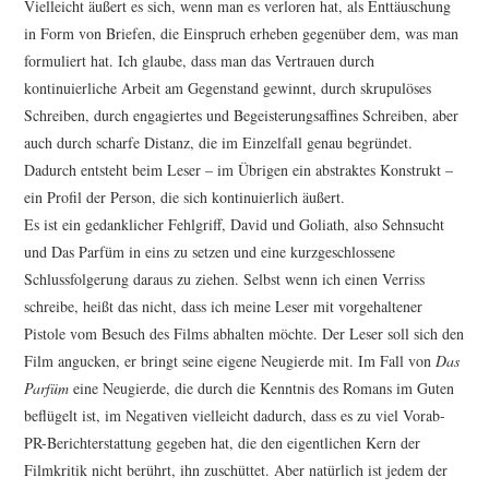
Vielleicht äußert es sich, wenn man es verloren hat, als Enttäuschung
in Form von Briefen, die Einspruch erheben gegenüber dem, was man
formuliert hat. Ich glaube, dass man das Vertrauen durch
kontinuierliche Arbeit am Gegenstand gewinnt, durch skrupulöses
Schreiben, durch engagiertes und Begeisterungsaffines Schreiben, aber
auch durch scharfe Distanz, die im Einzelfall genau begründet.
Dadurch entsteht beim Leser – im Übrigen ein abstraktes Konstrukt –
ein Profil der Person, die sich kontinuierlich äußert.
Es ist ein gedanklicher Fehlgriff, David und Goliath, also Sehnsucht
und Das Parfüm in eins zu setzen und eine kurzgeschlossene
Schlussfolgerung daraus zu ziehen. Selbst wenn ich einen Verriss
schreibe, heißt das nicht, dass ich meine Leser mit vorgehaltener
Pistole vom Besuch des Films abhalten möchte. Der Leser soll sich den
Film angucken, er bringt seine eigene Neugierde mit. Im Fall von
Das
Parfüm
eine Neugierde, die durch die Kenntnis des Romans im Guten
beflügelt ist, im Negativen vielleicht dadurch, dass es zu viel Vorab-
PR-Berichterstattung gegeben hat, die den eigentlichen Kern der
Filmkritik nicht berührt, ihn zuschüttet. Aber natürlich ist jedem der