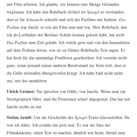
mit Film arbeiten. Ich glaube, wir können eine Menge Girlanden
weglassen. Ich habe den Rohrbach-Artikel im
Spiegel
so verstanden,
dass er für
Sehnsucht
schreibt und sich des Parfüms nur bedient.
Das
Parfüm
war durch, so wie der Film nun mal war. Herr Rohrbach, den
ich als Liebhaber der Berliner Schule kennen gelernt habe, hat nicht
Das Parfüm
zum Ziel gehabt. Ich würde gern mal von den Journalisten
auf dem Podium hören, was sie zu Günter Rohrbachs Text sagen. Er
hat doch für das anständige Feuilleton geschrieben. Ich verstehe nicht
ganz, wenn jemand einem anderen Berufsstand zur Seite tritt, dass er
die Gülle dermaßen übergeworfen kriegt. Ich halte bald nicht mehr
aus, mir das anzuhören.
Ulrich Greiner:
Sie sprechen von Gülle, von Jauche. Wenn man ein
Streitgespräch führt, sind die Positionen scharf abgegrenzt. Das hat mit
Jauche nichts zu tun.
Stefan Arndt:
Um die Geschichte des
Spiegel
-Textes klarzustellen: Da
war ich dabei. Ich erzähle das jetzt mal. Es war die Idee der
Filmakademie, einen Text zu machen, ähnlich wie heute Abend zum