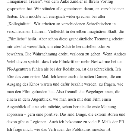
„imaginären Tresen“, von dem Anke Zindler in Ihrem Vortrag
gesprochen hat. Wir stünden alle gemeinsam daran, an verschiedenen
Seiten. Dem möchte ich energisch widersprechen bei aller
„Kollegialität“. Wir arbeiten an verschiedenen Schreibtischen in
verschiedenen Häusern. Vielleicht in derselben imaginären Stadt, die
„Filmliebe“ heißt. Aber schon diese grundsätzliche Trennung scheint
mir absolut wesent­lich, um eine Schärfe herzustellen oder zu
bewahren. Die Wahrnehmung droht, verloren zu gehen. Wenn Andres
Veiel davon spricht, dass freie Filmkritiker mehr Nestwärme bei den
PR-Agenturen fühlen als bei der Redaktion, ist das schrecklich. Ich
höre das zum ersten Mal. Ich kenne auch die netten Damen, die am
Ausgang des Kinos warten und dafür bezahlt werden, zu fragen, wie
man den Film gefunden hat. Also freundliche Wegelagerinnen, die
einem in dem Augenblick, wo man noch mit dem Film einen
Augenblick alleine sein möchte, schon bereits die erste Meinung
abpressen – gern eine positive. Das sind Dinge, die extrem stören und
davon gibt es Legionen. Auch ich bekomme zu viele E-Mails der PR.
Ich frage mich, wie das Vertrauen des Publikums messbar ist.