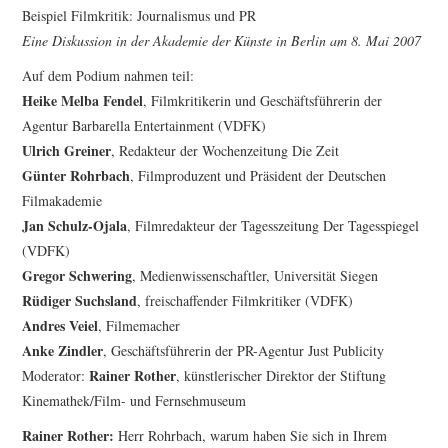
FESTIVALPREISE
Beispiel Filmkritik: Journalismus und PR
Eine Diskussion in der Akademie der Künste in Berlin am 8. Mai 2007
S. KRACAUER PREIS
Auf dem Podium nahmen teil:
Heike Melba Fendel
, Filmkritikerin und Geschäftsführerin der
WOCHE DER KRITIK
Agentur Barbarella Entertainment (VDFK)
Ulrich Greiner
, Redakteur der Wochenzeitung Die Zeit
Günter Rohrbach
, Filmproduzent und Präsident der Deutschen
Filmakademie
Jan Schulz-Ojala
, Filmredakteur der Tagesszeitung Der Tagesspiegel
(VDFK)
Gregor Schwering
, Medienwissenschaftler, Universität Siegen
Rüdiger Suchsland
, freischaffender Filmkritiker (VDFK)
Andres Veiel
, Filmemacher
Anke Zindler
, Geschäftsführerin der PR-Agentur Just Publicity
Rainer Rother
Moderator:
, künstlerischer Direktor der Stiftung
Kinemathek/Film- und Fernsehmuseum
Rainer Rother:
Herr Rohrbach, warum haben Sie sich in Ihrem