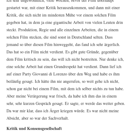
ich sehr ungewöhnlich, viele Wochen, bevor der Film überhaupt
gestartet war, mit einer Kritik herauszukommen, und dann mit einer
Kritik, die sich nicht im mindesten Mühe vor einem solchen Film
gegeben hat, in dem ja eine gigantische Arbeit von vielen Leuten drin
steckt. Produktion, Regie und alle einzelnen Arbeiten, die in einem
solchen Film stecken, die sind sonst in Deutschland selten. Dass
jemand so über diesen Film hinweggeht, das fand ich sehr ärgerlich.
Das hat so ein Film nicht verdient. Es gibt gute Gründe, gegenüber
dem Film kritisch zu sein, das will ich nicht bestreiten. Nur denke ich,
eine solche Arbeit hat einen Grundrespekt hat verdient. Dann lief ich
auf einer Party Giovanni di Lorenzo über den Weg und habe es ihm
beiläufig gesagt. Ich hätte ihn nie angerufen, so weit gehe ich nicht,
schon gar nicht bei einem Film, mit dem ich selber nichts zu tun habe.
Aber meine Verärgerung war frisch, da habe ich ihm das in einem
sehr, sehr kurzen Gespräch gesagt. Er sagte, er werde das weiter geben.
Da war mir klar, dass ich Ärger kriegen würde. Es war nicht meine
Absicht, aber so war der Sachverhalt.
Kritik und Konsensgesellschaft