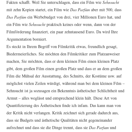
Fakten schafft. Weil Sie unter­schlagen, dass ein Film wie
Sehnsucht
mit zehn Kopien startet, ein Film wie
Das Parfüm
aber mit 500, dass
Das Parfüm
ein Werbebudget von drei, vier Millionen Euro hat, und
ein Film wie
Sehnsucht
praktisch keines oder wenn, dann von der
Filmförderung finanziert, ein paar zehntausend Euro. Da wird Ihre
Argumentation borniert.
Es steckt in Ihrem Begriff von Filmkritik etwas, freundlich gesagt,
Biedermeierliches. Sie möchten den Filmkritiker zum Platzanweiser
machen, Sie möchten, dass er dem kleinen Film einen kleinen Platz
gibt, dem großen Film einen großen Platz und dass er an dem großen
Film die Mühsal der Ausstattung, des Schnitts, der Kostüme usw. auf
möglichst vielen Zeilen würdigt, während man bei dem kleinen Film –
Sehnsucht ist ja sozu­sagen ein Bekenntnis ästhetischer Schlichtheit und
Armut – alles weglässt und entsprechend klein hält. Diese Art von
Quantifizierung des Ästhetischen finde ich infam. Das kann man von
der Kritik nicht verlangen. Kritik zeichnet sich gerade dadurch aus,
dass sie Budgets und ästhetische Qualitäten nicht gegeneinander
aufrechnet und dass sie die Dinge trennt, dass sie
Das Parfum
und