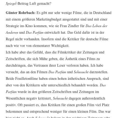
Spiegel
-Beitrag Luft gemacht?
Günter Rohrbach:
Es gibt nur sehr wenige Filme, die in Deutschland
mit einem größeren Marke­tingbudget ausgestattet sind und mit einer
Stra­tegie ins Kino kommen, wie sie Frau Zindler für
Das Leben der
Anderen
und
Das Parfüm
entwickelt hat. Das Geld dafür ist in der
Regel nicht vorhanden. Insofern sind die Kritiker für deutsche Filme
nach wie vor von elementarer Wichtigkeit.
Ich habe aber das Gefühl, dass die Filmkritiker der Zeitungen und
Zeitschriften, die sich Mühe geben, die Ästhetik eines Films zu
durchdringen, das Vertrauen ihrer Leser verloren haben. Ich habe
versucht, das an den Filmen
Das Parfüm
und
Sehnsucht
darzustellen.
Beide Feuilletonfilme haben einen hohen ästhetischen Anspruch, sind
aber von den Kritikern sehr unterschiedlich behandelt worden.
Das
Parfüm
wurde in den größeren Zeitschriften und Zeitungen im
Wesentlichen negativ kritisiert,
Sehnsucht
dagegen außerordentlich
positiv. Oft passiert es, dass Kritiken für einen großen Film viel Platz
bekommen und entsprechend weniger für einen kleinen Film. Das war
hier nicht so. Auch
Sehnsucht
bekam in den wichtigen Zeitungen sehr