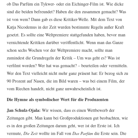
ob Das Parfüm ein Tykwer- oder ein Eichinger-Film ist. Wie dicke
sind die beiden befreundet? Haben die den zusammen gemacht? Was
ist von wem? Dann gab es diese Kritiker-Welle. Mit dem Text von
Katja Nicodemus in der Zeit wurden bestimmte Regeln außer Kraft
gesetzt. Es sollte eine Weltpremiere stattgefunden haben, bevor man
vernichtende Kritiken darüber veröffentlicht. Wenn man das Ganze
schon sechs Wochen vor der Weltpremiere macht, sollte man
zumindest die Grundregeln der Kritik – Um was geht es? Was ist
verfilmt worden? Wer hat was gemacht? – beurteilen oder vermitteln.
Wer den Text vielleicht nicht mehr ganz präsent hat: Er bezog sich zu
90 Prozent auf Nasen, die im Bild waren – was bei einem Film, der
vom Riechen handelt, nicht ganz unwahrscheinlich ist.
Die Hymne als symbolischer Wert für die Produzenten
Jan Schulz-Ojala:
Wir wissen, dass es einen Wettbewerb der
Zeitungen gibt. Man kann bei Großproduktionen gut beobachten, wie
es in den großen Zeitungen darum geht, wer ist der Erste ist. Ich
vermute,
Die Zeit
wollte im Fall von
Das Parfüm
die Erste sein. Die