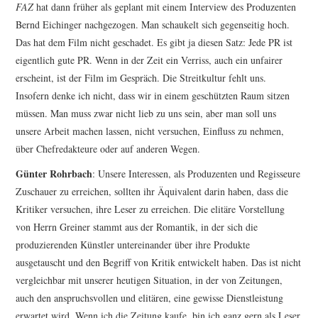
FAZ
hat dann früher als geplant mit einem Interview des Produzenten
Bernd Eichinger nachgezogen. Man schaukelt sich gegenseitig hoch.
Das hat dem Film nicht geschadet. Es gibt ja diesen Satz: Jede PR ist
eigentlich gute PR. Wenn in der Zeit ein Verriss, auch ein unfairer
erscheint, ist der Film im Gespräch. Die Streitkultur fehlt uns.
Insofern denke ich nicht, dass wir in einem geschützten Raum sitzen
müssen. Man muss zwar nicht lieb zu uns sein, aber man soll uns
unsere Arbeit machen lassen, nicht versuchen, Einfluss zu nehmen,
über Chefredakteure oder auf anderen Wegen.
Günter Rohrbach
: Unsere Interessen, als Produzenten und Regisseure
Zuschauer zu erreichen, sollten ihr Äquivalent darin haben, dass die
Kritiker versuchen, ihre Leser zu erreichen. Die elitäre Vorstellung
von Herrn Greiner stammt aus der Romantik, in der sich die
produzierenden Künst­ler untereinander über ihre Produkte
ausgetauscht und den Begriff von Kritik entwickelt haben. Das ist nicht
vergleichbar mit unserer heutigen Situation, in der von Zeitungen,
auch den anspruchsvollen und elitären, eine gewisse Dienstleistung
erwartet wird. Wenn ich die Zeitung kaufe, bin ich ganz gern als Leser