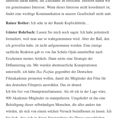
Interesse daran haben, die Zuschauer zu erreichen. Insofern haben wir
ein gemeinsames Interesse. Wenn dieses Interesse nicht koordiniert ist,
findet eine wichtige Kommunikation in unserer Gesellschaft nicht statt.
Rainer Rother:
Ich sehe in der Runde Kopfschütteln…
Günter Rohrbach:
Lassen Sie mich noch sagen: Ich habe polemisch
formuliert, weil man nur so wahr­genommen wird. Aber der Ball, den
ich geworfen habe, ist nicht aufgenommen worden. Eine einzige
sachliche Reaktion gab es von Jan Schulz-Ojala unmittelbar nach
Erscheinen meines Artikels. Dann setzte eine Strategie der
Diffamierung ein. Mir wurden abenteuerliche Konspirationen
unterstellt, ich hätte
Das Parfüm
gegenüber der Deutschen
Filmakademie promoten wollen, damit die Mitglieder den Film für
den deutschen Filmpreis auswählen. Das ist absurd.
Ich bin frei von Omnipotenzfantasien. Als ob ich in der Lage wäre,
900 Akademie-Mitglieder zu manipulieren. Umgekehrt ist das eine
Beleidigung dieser selbständigen Menschen, die alles andere tun
würden, als sich von einem solchen Versuch beeinflussen zu lassen. Ich
bin froh, dass sich in dieser Veranstaltung die Dinge versachlichen