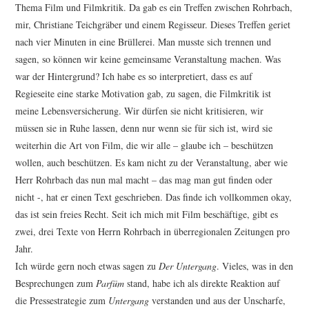
Thema Film und Filmkritik. Da gab es ein Treffen zwischen Rohrbach,
mir, Christiane Teichgräber und einem Regisseur. Dieses Treffen geriet
nach vier Minuten in eine Brüllerei. Man musste sich trennen und
sagen, so können wir keine gemeinsame Veranstaltung machen. Was
war der Hintergrund? Ich habe es so interpretiert, dass es auf
Regieseite eine starke Motivation gab, zu sagen, die Filmkritik ist
meine Lebensversicherung. Wir dürfen sie nicht kritisieren, wir
müssen sie in Ruhe lassen, denn nur wenn sie für sich ist, wird sie
weiterhin die Art von Film, die wir alle – glaube ich – beschützen
wollen, auch beschützen. Es kam nicht zu der Veranstaltung, aber wie
Herr Rohrbach das nun mal macht – das mag man gut finden oder
nicht -, hat er einen Text geschrieben. Das finde ich vollkommen okay,
das ist sein freies Recht. Seit ich mich mit Film beschäftige, gibt es
zwei, drei Texte von Herrn Rohrbach in überregionalen Zeitungen pro
Jahr.
Ich würde gern noch etwas sagen zu
Der Untergang
. Vieles, was in den
Besprechungen zum
Parfüm
stand, habe ich als direkte Reaktion auf
die Pressestrategie zum
Untergang
verstanden und aus der Unscharfe,