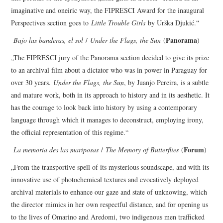
imaginative and oneiric way, the FIPRESCI Award for the inaugural
Perspectives section goes to
Little Trouble Girls
by Urška Djukić.“
Panorama
Bajo las banderas, el sol
/
Under the Flags, the Sun
(
)
„The FIPRESCI jury of the Panorama section decided to give its prize
to an archival film about a dictator who was in power in Paraguay for
over 30 years.
Under the Flags, the Sun
, by Juanjo Pereira, is a subtle
and mature work, both in its approach to history and in its aesthetic. It
has the courage to look back into history by using a contemporary
language through which it manages to deconstruct, employing irony,
the official representation of this regime.“
Forum
La memoria des las mariposas
/
The Memory of Butterflies
(
)
„From the transportive spell of its mysterious soundscape, and with its
innovative use of photochemical textures and evocatively deployed
archival materials to enhance our gaze and state of unknowing, which
the director mimics in her own respectful distance, and for opening us
to the lives of Omarino and Aredomi, two indigenous men trafficked