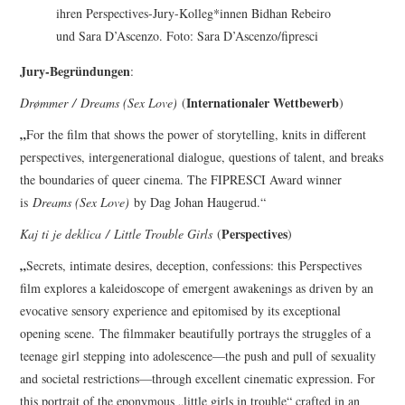
ihren Perspectives-Jury-Kolleg*innen Bidhan Rebeiro
und Sara D’Ascenzo. Foto: Sara D’Ascenzo/fipresci
Jury-Begründungen
:
Internationaler Wettbewerb
Drømmer
/
Dreams (Sex Love)
(
)
„
For the film that shows the power of storytelling, knits in different
perspectives, intergenerational dialogue, questions of talent, and breaks
the boundaries of queer cinema. The FIPRESCI Award winner
is
Dreams (Sex Love)
by Dag Johan Haugerud.“
Perspectives
Kaj ti je deklica
/
Little Trouble Girls
(
)
„
Secrets, intimate desires, deception, confessions: this Perspectives
film explores a kaleidoscope of emergent awakenings as driven by an
evocative sensory experience and epitomised by its exceptional
opening scene. The filmmaker beautifully portrays the struggles of a
teenage girl stepping into adolescence—the push and pull of sexuality
and societal restrictions—through excellent cinematic expression. For
this portrait of the eponymous „little girls in trouble“ crafted in an