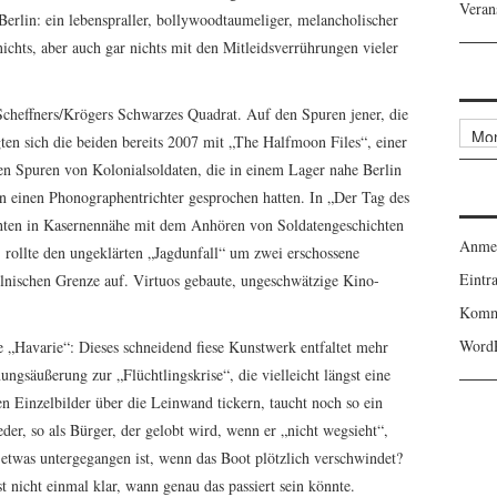
Veran
rlin: ein lebenspraller, bollywoodtaumeliger, melancholischer
chts, aber auch gar nichts mit den Mitleidsverrührungen vieler
Scheffners/Krögers Schwarzes Quadrat. Auf den Spuren jener, die
Archi
ten sich die beiden bereits 2007 mit „The Halfmoon Files“, einer
en Spuren von Kolonialsoldaten, die in einem Lager nahe Berlin
in einen Phonographentrichter gesprochen hatten. In „Der Tag des
chten in Kasernennähe mit dem Anhören von Soldatengeschichten
Anme
 rollte den ungeklärten „Jagdunfall“ um zwei erschossene
Eintr
nischen Grenze auf. Virtuos gebaute, ungeschwätzige Kino-
Komm
WordP
e „Havarie“: Dieses schneidend fiese Kunstwerk entfaltet mehr
nungsäußerung zur „Flüchtlingskrise“, die vielleicht längst eine
n Einzelbilder über die Leinwand tickern, taucht noch so ein
der, so als Bürger, der gelobt wird, wenn er „nicht wegsieht“,
 etwas untergegangen ist, wenn das Boot plötzlich verschwindet?
t nicht einmal klar, wann genau das passiert sein könnte.