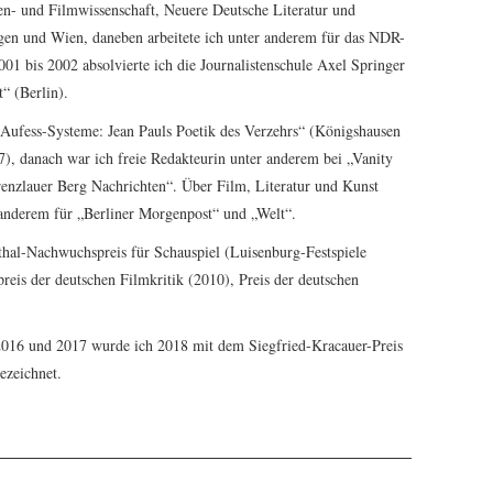
ien- und Filmwissenschaft, Neuere Deutsche Literatur und
ngen und Wien, daneben arbeitete ich unter anderem für das NDR-
01 bis 2002 absolvierte ich die Journalistenschule Axel Springer
t“ (Berlin).
„Aufess-Systeme: Jean Pauls Poetik des Verzehrs“ (Königshausen
 danach war ich freie Redakteurin unter anderem bei „Vanity
enzlauer Berg Nachrichten“. Über Film, Literatur und Kunst
r anderem für „Berliner Morgenpost“ und „Welt“.
thal-Nachwuchspreis für Schauspiel (Luisenburg-Festspiele
reis der deutschen Filmkritik (2010), Preis der deutschen
016 und 2017 wurde ich 2018 mit dem Siegfried-Kracauer-Preis
gezeichnet.