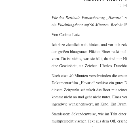
12. F
Für den Berlinale-Forumsbeitrag „Havarie“ ze
ein Flüchtlingsboot auf 90 Minuten. Bericht ü
Von Cosima Lutz
Ich sitze ziemlich weit hinten, und vor mir zei
der großen blaugrauen Fläche: Einer reckt mal
vorn. Da ist nichts, was sie hält, da sind nu
eine Gewissheit, ein Zeichen. Uferlos. Durchha
Nach etwa 40 Minuten verschwinden die ersten
Dokumentarfilm „Havarie“ verlässt ein gutes D
diesem Zeitpunkt schaukelt das Boot mit sein
kommt nicht an und geht nicht unter. Eines v
irgendwie wünschenswert, im Kino. Ein Drama,
Stattdessen: Sekundenweise, wie im Takt eine
multiperspektivischen Text aus dem Off, ersch