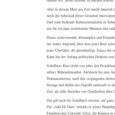
Minute 40), nichts sichtbar zu machen scheint.
Aber in diesem Meer aus Zeit taucht dauernd 
mich das Schicksal dieser Gestalten interessie
Darf man fliehende Kulturjournalisten in Sehn
nur für ein paar sesselwarme Minuten eine radik
Dieses relativierende Abstumpfen und Ermüden
der wahre Abgrund, über dem jenes Boot schwank
jener Überfahrt, die gleichmütige Trance der 
Kann das der Anfang politischen Denkens sein
Scheffners Kino dreht von jeher den Projektio
selbst) Wahrnehmenden. Akribisch bis zum Äuß
Dokumentierens, nach den vergangenen ebenso 
Strenge und Kühle des Zugriffs entfesselt er d
Zeit, als stille Speicher von Geschichten über
Das gilt auch für Scheffners zweiten, auf ganz
Für „And-Ek Ghes“ drückte er seiner Hauptfig
Familienvater Colorado Velcu, die Kamera in d