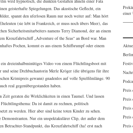
Film wird hypnotisch, die dunklen Gestalten ähneln einer Fata
Prekä
inen geisterhafte Spiegelungen. Das akustische Geflecht, ein
einer
ilder, spannt den uferlosen Raum nur noch weiter auf: Man hört
heleuten (sie lebt in Frankreich, er muss noch übers Meer), das
schen Sicherheitsmitarbeiters namens Terry Diamond, der an einem
dem Kreuzfahrtschiff „Adventure of the Seas“ an Bord war. Man
nhaftes Pochen, kommt es aus einem Schiffsrumpf oder einem
Aktue
Berlin
 ein dreieinhalbminütiges Video von einem Flüchtlingsboot mit
Festiv
r und seine Drehbuchautorin Merle Kröger (die übrigens für ihre
Nachr
chen Krimipreis gewann) gnadenlos auf volle Spielfilmlänge. 90
Podca
 auch real gegenübergestanden haben.
Preis
en Zeit geraten die Wirklichkeiten in einen Taumel. Und lassen
Preis 
 Flüchtlingsthema: Da ist damit zu rechnen, politisch
Preis 
tzt zu werden. Hier aber sind keine toten Kinder zu sehen.
Preis 
ine Demonstranten. Nur ein unspektakulärer Clip, der außer dem
 Betrachter-Standpunkt, das Kreuzfahrtschiff (ha! erst nach
Preis 