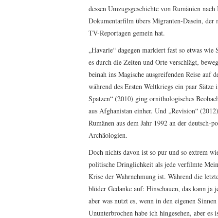
dessen Umzugsgeschichte von Rumänien nach Be
Dokumentarfilm übers Migranten-Dasein, der ni
TV-Reportagen gemein hat.
„Havarie“ dagegen markiert fast so etwas wie 
es durch die Zeiten und Orte verschlägt, beweg
beinah ins Magische ausgreifenden Reise auf d
während des Ersten Weltkriegs ein paar Sätze 
Spatzen“ (2010) ging ornithologisches Beoba
aus Afghanistan einher. Und „Revision“ (2012)
Rumänen aus dem Jahr 1992 an der deutsch-pol
Archäologien.
Doch nichts davon ist so pur und so extrem wi
politische Dringlichkeit als jede verfilmte Mei
Krise der Wahrnehmung ist. Während die letzte
blöder Gedanke auf: Hinschauen, das kann ja je
aber was nutzt es, wenn in den eigenen Sinnen
Ununterbrochen habe ich hingesehen, aber es is