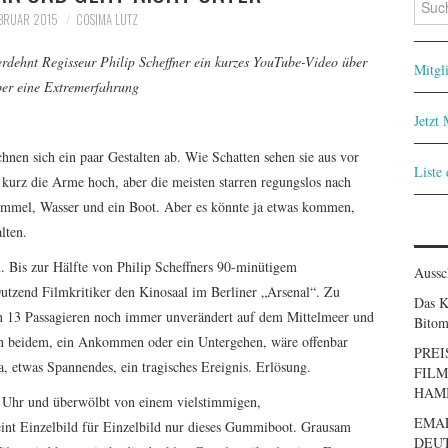
nach:
EBRUAR 2015
COSIMA LUTZ
rdehnt Regisseur Philip Scheffner ein kurzes YouTube-Video über
Mitgl
ber eine Extremerfahrung
Jetzt
chnen sich ein paar Gestalten ab. Wie Schatten sehen sie aus vor
Liste
 kurz die Arme hoch, aber die meisten starren regungslos nach
r Himmel, Wasser und ein Boot. Aber es könnte ja etwas kommen,
lten.
. Bis zur Hälfte von Philip Scheffners 90-minütigem
Aussc
utzend Filmkritiker den Kinosaal im Berliner „Arsenal“. Zu
Das K
en 13 Passagieren noch immer unverändert auf dem Mittelmeer und
Bitom
on beidem, ein Ankommen oder ein Untergehen, wäre offenbar
PREI
 etwas Spannendes, ein tragisches Ereignis. Erlösung.
FILM
HAM
r Uhr und überwölbt von einem vielstimmigen,
EMA
eint Einzelbild für Einzelbild nur dieses Gummiboot. Grausam
DEUT