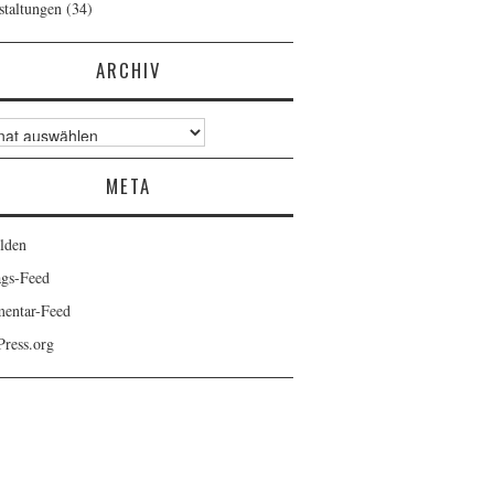
staltungen
(34)
ARCHIV
v
META
lden
ags-Feed
entar-Feed
ress.org