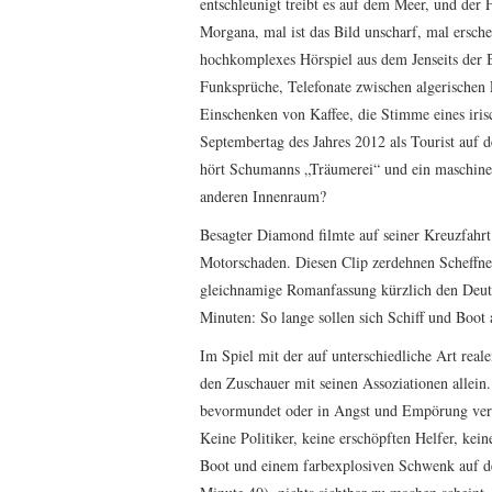
entschleunigt treibt es auf dem Meer, und der 
Morgana, mal ist das Bild unscharf, mal ersche
hochkomplexes Hörspiel aus dem Jenseits der B
Funksprüche, Telefonate zwischen algerischen E
Einschenken von Kaffee, die Stimme eines iri
Septembertag des Jahres 2012 als Tourist auf 
hört Schumanns „Träumerei“ und ein maschine
anderen Innenraum?
Besagter Diamond filmte auf seiner Kreuzfahrt
Motorschaden. Diesen Clip zerdehnen Scheffne
gleichnamige Romanfassung kürzlich den Deuts
Minuten: So lange sollen sich Schiff und Boot
Im Spiel mit der auf unterschiedliche Art real
den Zuschauer mit seinen Assoziationen allein.
bevormundet oder in Angst und Empörung verse
Keine Politiker, keine erschöpften Helfer, ke
Boot und einem farbexplosiven Schwenk auf den