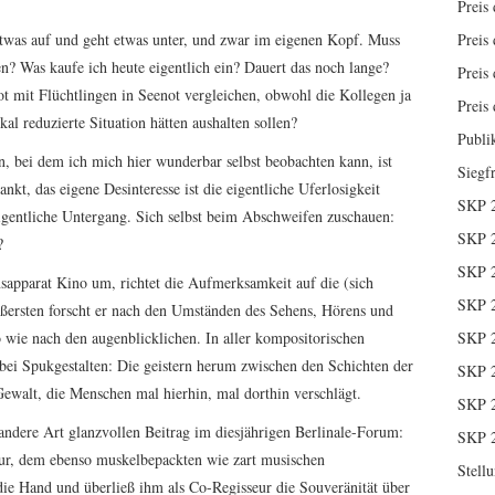
Preis 
etwas auf und geht etwas unter, und zwar im eigenen Kopf. Muss
Preis 
ren? Was kaufe ich heute eigentlich ein? Dauert das noch lange?
Preis 
ot mit Flüchtlingen in Seenot vergleichen, obwohl die Kollegen ja
Preis 
al reduzierte Situation hätten aushalten sollen?
Publi
, bei dem ich mich hier wunderbar selbst beobachten kann, ist
Siegf
t, das eigene Desinteresse ist die eigentliche Uferlosigkeit
SKP 
eigentliche Untergang. Sich selbst beim Abschweifen zuschauen:
SKP 
?
SKP 
nsapparat Kino um, richtet die Aufmerksamkeit auf die (sich
SKP 
ersten forscht er nach den Umständen des Sehens, Hörens und
wie nach den augenblicklichen. In aller kompositorischen
SKP 
abei Spukgestalten: Die geistern herum zwischen den Schichten der
SKP 
 Gewalt, die Menschen mal hierhin, mal dorthin verschlägt.
SKP 
 andere Art glanzvollen Beitrag im diesjährigen Berlinale-Forum:
SKP 
ur, dem ebenso muskelbepackten wie zart musischen
Stell
ie Hand und überließ ihm als Co-Regisseur die Souveränität über