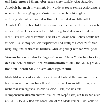
und Entgrenzung führen. Aber genau diese soziale Akzeptanz des
Alkohols hat mich interessiert. Ich würde es sogar soziale Anforderung
nennen. Und aus gängigen Mustern auszubrechen ist ungleich
anstrengender, ohne durch den Kurzschluss mit dem Hilfsmittel
Alkohol. Über sich selbst hinauszuwachsen und zugleich ganz bei sich
zu sein, ist nüchtern sehr schwer. Martin gelingt das kurz bei dem
Kanu-Trip mit seiner Familie. Das ist das Ideal: vom Leben betrunken
zu sein. Es ist möglich, ein inspiriertes und mutiges Leben zu führen,
neugierig und achtsam zu bleiben. Aber es gelingt nur den wenigsten.
Warum haben Sie den Protagonisten mit Mads Mikkelsen besetzt,
den Sie bereits durch Ihre Zusammenarbeit 2012 bei »
DIE JAGD
«
kannten? Sehen Sie eine Art Alter Ego in ihm?
Mads Mikkelsen ist zweifellos ein Charakterdarsteller von Weltniveau,
fein nuanciert und hochintelligent. Er ist nicht mein Alter Ego, noch
nicht mal sein eigenes. Martin ist eine Figur, die sich aus
Komponenten zusammensetzt, die ich im Kopf hatte, ein bisschen auch
aus »
DIE JAGD
« und aus Ideen, die durch Mads kamen. Die Rolle ist