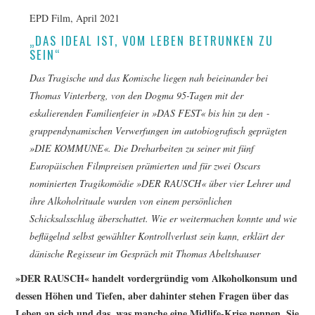
FESTIVALPREISE
EPD Film, April 2021
S. KRACAUER PREIS
„DAS IDEAL IST, VOM LEBEN BETRUNKEN ZU
SEIN“
WOCHE DER KRITIK
Das Tragische und das Komische liegen nah beieinander bei
Thomas Vinterberg, von den Dogma 95-­Tagen mit der
eskalierenden Familien­feier in »
DAS FEST
« bis hin zu den ­
gruppendynamischen Verwerfungen im auto­biografisch geprägten
»
DIE KOMMUNE
«. Die Dreh­arbeiten zu seiner mit fünf
Europäischen ­Filmpreisen prämierten und für zwei Oscars
nominierten Tragi­komödie »
DER RAUSCH
« über vier ­Lehrer und
ihre Alkoholrituale wurden von einem persönlichen
Schicksalsschlag überschattet. Wie er weiter­machen konnte und wie
beflügelnd selbst gewählter Kontroll­verlust sein kann, erklärt der
dänische Regisseur im Gespräch mit Thomas Abeltshauser
»
DER RAUSCH
« handelt vordergründig vom Alkoholkonsum und
dessen Höhen und Tiefen, aber dahinter stehen Fragen über das
Leben an sich und das, was manche eine Midlife-Krise nennen. Sie