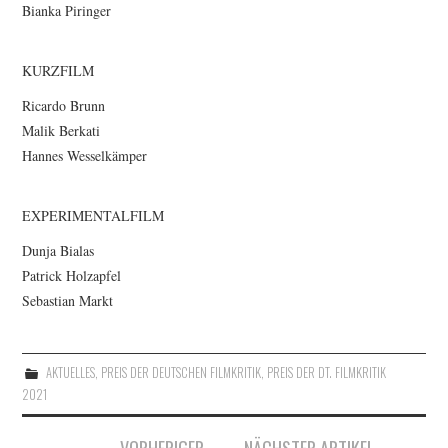
Bianka Piringer
KURZFILM
Ricardo Brunn
Malik Berkati
Hannes Wesselkämper
EXPERIMENTALFILM
Dunja Bialas
Patrick Holzapfel
Sebastian Markt
AKTUELLES
,
PREIS DER DEUTSCHEN FILMKRITIK
,
PREIS DER DT. FILMKRITIK
2021
Artikel-
VORHERIGER
NÄCHSTER ARTIKEL