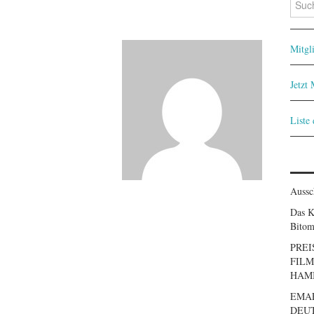
nach:
Mitgl
Jetzt
Liste
Aussc
Das K
Bitom
PREI
FILM
HAM
EMA
DEUT