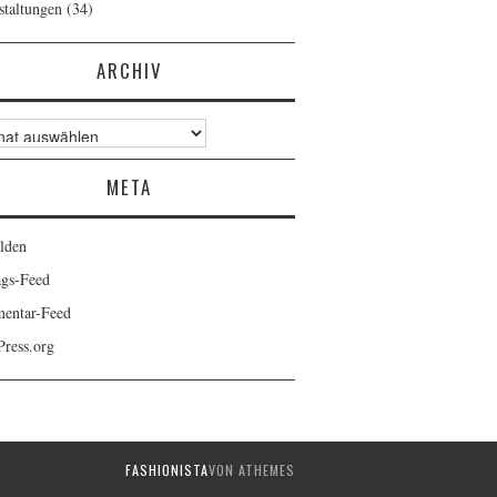
staltungen
(34)
ARCHIV
v
META
lden
ags-Feed
entar-Feed
ress.org
FASHIONISTA
VON ATHEMES