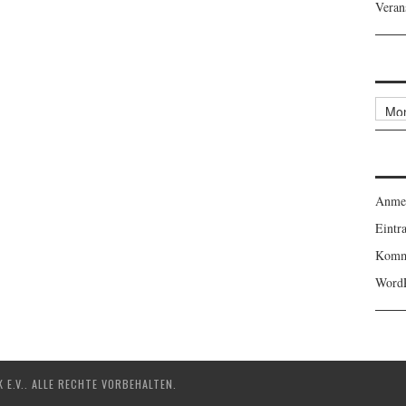
Veran
Archi
Anme
Eintr
Komm
WordP
E.V.. ALLE RECHTE VORBEHALTEN.