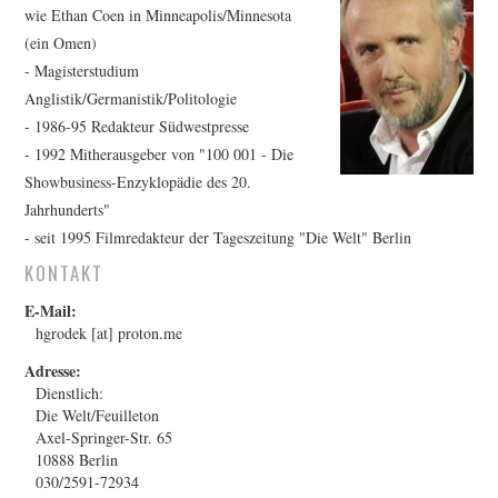
FESTIVALPREISE
wie Ethan Coen in Minneapolis/Minnesota
(ein Omen)
S. KRACAUER PREIS
- Magisterstudium
Anglistik/Germanistik/Politologie
WOCHE DER KRITIK
- 1986-95 Redakteur Südwestpresse
- 1992 Mitherausgeber von "100 001 - Die
Showbusiness-Enzyklopädie des 20.
Jahrhunderts"
- seit 1995 Filmredakteur der Tageszeitung "Die Welt" Berlin
KONTAKT
E-Mail:
hgrodek [at] proton.me
Adresse:
Dienstlich:
Die Welt/Feuilleton
Axel-Springer-Str. 65
10888 Berlin
030/2591-72934