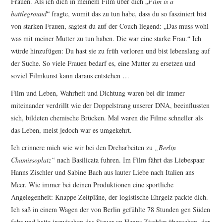
Frauen. Als ich dich in meinem Film über dich „
Film is a
battleground
“ fragte, womit das zu tun habe, dass du so fasziniert bist
von starken Frauen, sagtest du auf der Couch liegend: „Das muss wohl
was mit meiner Mutter zu tun haben. Die war eine starke Frau.“ Ich
würde hinzufügen: Du hast sie zu früh verloren und bist lebenslang auf
der Suche. So viele Frauen bedarf es, eine Mutter zu ersetzen und
soviel Filmkunst kann daraus entstehen …
Film und Leben, Wahrheit und Dichtung waren bei dir immer
miteinander verdrillt wie der Doppelstrang unserer DNA, beeinflussten
sich, bildeten chemische Brücken. Mal waren die Filme schneller als
das Leben, meist jedoch war es umgekehrt.
Ich erinnere mich wie wir bei den Dreharbeiten zu
„Berlin
Chamissoplatz“
nach Basilicata fuhren. Im Film fährt das Liebespaar
Hanns Zischler und Sabine Bach aus lauter Liebe nach Italien ans
Meer. Wie immer bei deinen Produktionen eine sportliche
Angelegenheit: Knappe Zeitpläne, der logistische Ehrgeiz packte dich.
Ich saß in einem Wagen der von Berlin gefühlte 78 Stunden gen Süden
fuhr und hatte inzwischen das Steuer an Hanns Zischler übergeben, der