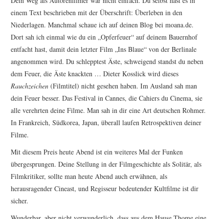
Dein Weg als Autorenfilmer war nicht einfach. Du selbst hast es in
einem Text beschrieben mit der Überschrift: Überleben in den
Niederlagen. Manchmal schaue ich auf deinen Blog bei moana.de.
Dort sah ich einmal wie du ein „Opferfeuer“ auf deinem Bauernhof
entfacht hast, damit dein letzter Film „Ins Blaue“ von der Berlinale
angenommen wird. Du schlepptest Äste, schweigend standst du neben
dem Feuer, die Äste knackten … Dieter Kosslick wird dieses
Rauchzeichen
(Filmtitel) nicht gesehen haben. Im Ausland sah man
dein Feuer besser. Das Festival in Cannes, die Cahiers du Cinema, sie
alle verehrten deine Filme. Man sah in dir eine Art deutschen Rohmer.
In Frankreich, Südkorea, Japan, überall laufen Retrospektiven deiner
Filme.
Mit diesem Preis heute Abend ist ein weiteres Mal der Funken
übergesprungen. Deine Stellung in der Filmgeschichte als Solitär, als
Filmkritiker, sollte man heute Abend auch erwähnen, als
herausragender Cineast, und Regisseur bedeutender Kultfilme ist dir
sicher.
Wunderbar, aber nicht verwunderlich, dass aus dem Hause Thome eine