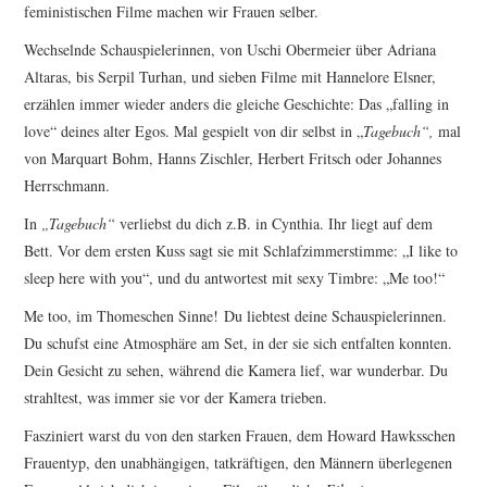
feministischen Filme machen wir Frauen selber.
Wechselnde Schauspielerinnen, von Uschi Obermeier über Adriana
Altaras, bis Serpil Turhan, und sieben Filme mit Hannelore Elsner,
erzählen immer wieder anders die gleiche Geschichte: Das „falling in
love“ deines alter Egos. Mal gespielt von dir selbst in „
Tagebuch“,
mal
von Marquart Bohm, Hanns Zischler, Herbert Fritsch oder Johannes
Herrschmann.
In
„Tagebuch“
verliebst du dich z.B. in Cynthia. Ihr liegt auf dem
Bett. Vor dem ersten Kuss sagt sie mit Schlafzimmerstimme: „I like to
sleep here with you“, und du antwortest mit sexy Timbre: „Me too!“
Me too, im Thomeschen Sinne! Du liebtest deine Schauspielerinnen.
Du schufst eine Atmosphäre am Set, in der sie sich entfalten konnten.
Dein Gesicht zu sehen, während die Kamera lief, war wunderbar. Du
strahltest, was immer sie vor der Kamera trieben.
Fasziniert warst du von den starken Frauen, dem Howard Hawksschen
Frauentyp, den unabhängigen, tatkräftigen, den Männern überlegenen