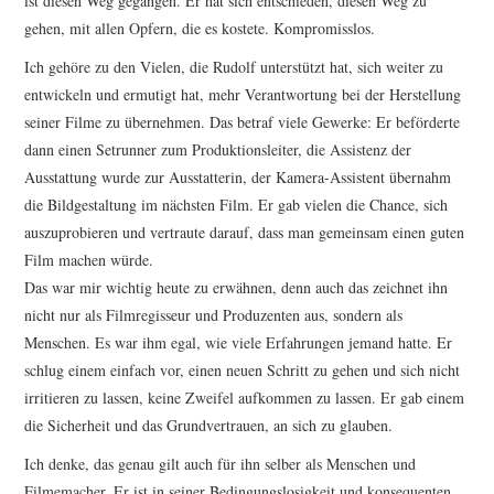
ist diesen Weg gegangen. Er hat sich entschieden, diesen Weg zu
gehen, mit allen Opfern, die es kostete. Kompromisslos.
Ich gehöre zu den Vielen, die Rudolf unterstützt hat, sich weiter zu
entwickeln und ermutigt hat, mehr Verantwortung bei der Herstellung
seiner Filme zu übernehmen. Das betraf viele Gewerke: Er beförderte
dann einen Setrunner zum Produktionsleiter, die Assistenz der
Ausstattung wurde zur Ausstatterin, der Kamera-Assistent übernahm
die Bildgestaltung im nächsten Film. Er gab vielen die Chance, sich
auszuprobieren und vertraute darauf, dass man gemeinsam einen guten
Film machen würde.
Das war mir wichtig heute zu erwähnen, denn auch das zeichnet ihn
nicht nur als Filmregisseur und Produzenten aus, sondern als
Menschen. Es war ihm egal, wie viele Erfahrungen jemand hatte. Er
schlug einem einfach vor, einen neuen Schritt zu gehen und sich nicht
irritieren zu lassen, keine Zweifel aufkommen zu lassen. Er gab einem
die Sicherheit und das Grundvertrauen, an sich zu glauben.
Ich denke, das genau gilt auch für ihn selber als Menschen und
Filmemacher. Er ist in seiner Bedingungslosigkeit und konsequenten