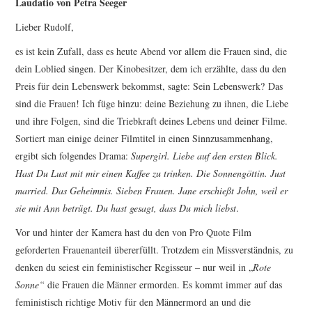
Laudatio von Petra Seeger
Lieber Rudolf,
es ist kein Zufall, dass es heute Abend vor allem die Frauen sind, die
dein Loblied singen. Der Kinobesitzer, dem ich erzählte, dass du den
Preis für dein Lebenswerk bekommst, sagte: Sein Lebenswerk? Das
sind die Frauen! Ich füge hinzu: deine Beziehung zu ihnen, die Liebe
und ihre Folgen, sind die Triebkraft deines Lebens und deiner Filme.
Sortiert man einige deiner Filmtitel in einen Sinnzusammenhang,
ergibt sich folgendes Drama:
Supergirl. Liebe auf den ersten Blick.
Hast Du Lust mit mir einen Kaffee zu trinken. Die Sonnengöttin. Just
married. Das Geheimnis. Sieben Frauen. Jane erschießt John, weil er
sie mit Ann betrügt. Du hast gesagt, dass Du mich liebst
.
Vor und hinter der Kamera hast du den von Pro Quote Film
geforderten Frauenanteil übererfüllt. Trotzdem ein Missverständnis, zu
denken du seiest ein feministischer Regisseur – nur weil in „
Rote
Sonne“
die Frauen die Männer ermorden. Es kommt immer auf das
feministisch richtige Motiv für den Männermord an und die