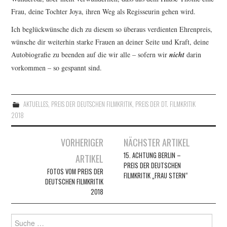
Frau, deine Tochter Joya, ihren Weg als Regisseurin gehen wird.
Ich beglückwünsche dich zu diesem so überaus verdienten Ehrenpreis,
wünsche dir weiterhin starke Frauen an deiner Seite und Kraft, deine
Autobiografie zu beenden auf die wir alle – sofern wir
nicht
darin
vorkommen – so gespannt sind.
AKTUELLES
,
PREIS DER DEUTSCHEN FILMKRITIK
,
PREIS DER DT. FILMKRITIK
2018
Artikel-
VORHERIGER
NÄCHSTER ARTIKEL
Navigation
15. ACHTUNG BERLIN –
ARTIKEL
PREIS DER DEUTSCHEN
FOTOS VOM PREIS DER
FILMKRITIK „FRAU STERN“
DEUTSCHEN FILMKRITIK
2018
Suche