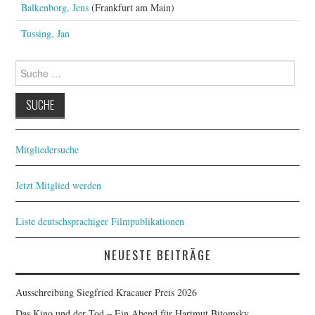
FESTIVALPREISE
Balkenborg, Jens
(Frankfurt am Main)
Tussing, Jan
S. KRACAUER PREIS
Suche
WOCHE DER KRITIK
nach:
Mitgliedersuche
Jetzt Mitglied werden
Liste deutschsprachiger Filmpublikationen
NEUESTE BEITRÄGE
Ausschreibung Siegfried Kracauer Preis 2026
Das Kino und der Tod – Ein Abend für Hartmut Bitomsky