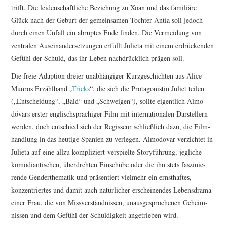
trifft. Die leiden­schaft­liche Beziehung zu Xoan und das familiäre
Glück nach der Geburt der gemein­samen Tochter Antía soll jedoch
durch einen Unfall ein abruptes Ende finden. Die Vermei­dung von
zentralen Ausein­an­der­set­zungen erfüllt Julieta mit einem erdrü­ckenden
Gefühl der Schuld, das ihr Leben nach­drück­lich prägen soll.
Die freie Adaption dreier unab­hän­giger Kurz­ge­schichten aus Alice
Munros Erzähl­band „
Tricks
“, die sich die Prot­ago­nistin Juliet teilen
(„Entschei­dung“, „Bald“ und „Schweigen“), sollte eigent­lich Almo­
dóvars erster englisch­spra­chiger Film mit inter­na­tio­nalen Darstel­lern
werden, doch entschied sich der Regisseur schließ­lich dazu, die Film­
hand­lung in das heutige Spanien zu verlegen. Almodovar verzichtet in
Julieta auf eine allzu kompli­ziert-verspielte Story­füh­rung, jegliche
komö­di­an­ti­schen, über­drehten Einschübe oder die ihn stets faszi­nie­
rende Gender­the­matik und präsen­tiert vielmehr ein ernst­haftes,
konzen­triertes und damit auch natür­li­cher erschei­nendes Lebens­drama
einer Frau, die von Miss­ver­s­tänd­nissen, unaus­ge­spro­chenen Geheim­
nissen und dem Gefühl der Schul­dig­keit ange­trieben wird.