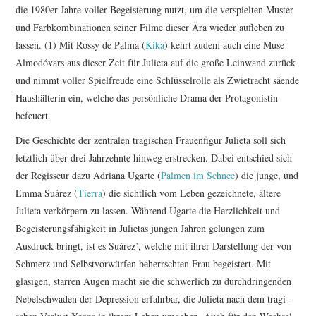
die 1980er Jahre voller Begeis­te­rung nutzt, um die verspielten Muster
und Farb­kom­bi­na­tionen seiner Filme dieser Ära wieder aufleben zu
lassen. (1) Mit Rossy de Palma (
Kika
) kehrt zudem auch eine Muse
Almo­dóvars aus dieser Zeit für Julieta auf die große Leinwand zurück
und nimmt voller Spiel­freude eine Schlüs­sel­rolle als Zwie­tracht säende
Haus­häl­terin ein, welche das persön­liche Drama der Prot­ago­nistin
befeuert.
Die Geschichte der zentralen tragi­schen Frau­en­figur Julieta soll sich
letztlich über drei Jahr­zehnte hinweg erstre­cken. Dabei entschied sich
der Regisseur dazu Adriana Ugarte (
Palmen im Schnee
) die junge, und
Emma Suárez (
Tierra
) die sichtlich vom Leben gezeich­nete, ältere
Julieta verkör­pern zu lassen. Während Ugarte die Herz­lich­keit und
Begeis­te­rungs­fähig­keit in Julietas jungen Jahren gelungen zum
Ausdruck bringt, ist es Suárez’, welche mit ihrer Darstel­lung der von
Schmerz und Selbst­vor­würfen beherrschten Frau begeis­tert. Mit
glasigen, starren Augen macht sie die schwer­lich zu durch­drin­genden
Nebel­schwaden der Depres­sion erfahrbar, die Julieta nach dem tragi­