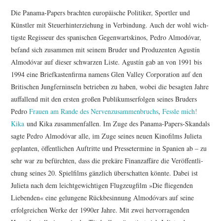
FESTIVALPREISE
Die Panama-Papers brachten europäi­sche Politiker, Sportler und
S. KRACAUER PREIS
Künstler mit Steu­er­hin­ter­zie­hung in Verbin­dung. Auch der wohl wich­
tigste Regisseur des spani­schen Gegen­warts­kinos, Pedro Almodóvar,
befand sich zusammen mit seinem Bruder und Produ­zenten Agustín
WOCHE DER KRITIK
Almodóvar auf dieser schwarzen Liste. Agustín gab an von 1991 bis
1994 eine Brief­kas­ten­firma namens Glen Valley Corpo­ra­tion auf den
Briti­schen Jung­fern­in­seln betrieben zu haben, wobei die besagten Jahre
auffal­lend mit den ersten großen Publi­kums­er­folgen seines Bruders
Pedro
Frauen am Rande des Nerven­zu­sam­men­bruchs
,
Fessle mich!
Kika
und Kika zusam­men­fallen. Im Zuge des Panama-Papers-Skandals
sagte Pedro Almodóvar alle, im Zuge seines neuen Kinofilms Julieta
geplanten, öffent­li­chen Auftritte und Pres­se­ter­mine in Spanien ab – zu
sehr war zu befürchten, dass die prekäre Finanz­af­färe die Veröf­fent­li­
chung seines 20. Spiel­films gänzlich über­schatten könnte. Dabei ist
Julieta nach dem leicht­ge­wich­tigen Flug­zeug­film »Die flie­genden
Liebenden« eine gelungene Rück­be­sin­nung Almo­dóvars auf seine
erfolg­rei­chen Werke der 1990er Jahre. Mit zwei hervor­ra­genden