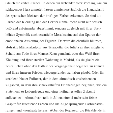
Gleich die ersten Szenen, in denen ein wehender roter Vorhang wie ein
schla­gendes Herz anmutet, lassen unmiss­ver­s­tänd­lich die Hand­schrift
des spani­schen Meisters der kräftigen Farben erkennen. So sind die
Farben der Kleidung und der Dekors einmal mehr nicht nur optisch
betörend aufein­ander abge­stimmt, sondern zugleich mit ihrer über­
höhten Symbolik auch essen­ti­elle Mosa­ik­steine auf den Spuren der
emotio­nalen Auslotung der Figuren. Da wäre die ebenfalls blutrote,
abstrakte Männerskulptur aus Terra­cotta, die Julieta an ihre mögliche
Schuld am Tode ihres Mannes Xoan gemahnt, oder das Weiß ihrer
Kleidung und ihrer sterilen Wohnung in Madrid, als sie glaubt ein
neues Leben ohne den Ballast der Vergan­gen­heit beginnen zu können
und ihren inneren Frieden wieder­ge­funden zu haben glaubt. Oder ihr
strahlend blauer Pullover, der in dem altmo­disch erschei­nenden
Zugabteil, in dem ihre schick­sal­haften Erin­ne­rungen beginnen, wie ein
Statement zu Lebens­freude und einer hoff­nungs­vollen Zukunft
aufleuchtet – Almodóvar stellt in Julieta einmal mehr sein feines
Gespür für leuch­tende Farben und ins Auge sprin­gende Farb­schat­tie­
rungen und –kontraste heraus. Wobei der Regisseur die Rück­blende in