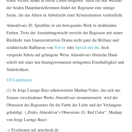
schen Verlust Xoans in ihrem Leben umgeben. Auch für den Wechsel
der beiden Haupt­dar­stel­le­rinnen findet der Regisseur eine sinnige
Szene, die das Altern in Anbe­tracht einer Krisen­si­tua­tion verdeut­licht.
Almo­dóvars 20. Spielfilm ist ein bewe­gendes Werk in strah­lenden
Farben. Trotz der Ausstat­tungs­wucht erreicht der Regisseur mit seiner
Rückkehr zum frau­en­zen­trierten Drama nicht ganz die Brillanz und
erzäh­le­ri­sche Raffi­nesse von
Volver
oder
Sprich mit ihr
, doch
verquickt Julieta auf gelungene Weise Almo­dóvars filmische Hand­
schrift mit einer neu hinzu­ge­won­nenen strin­genten Ernst­haf­tig­keit und
Natür­lich­keit.
Ulf Lepelmeier
(1) In Jorge Luengo Ruiz sehens­wertem Mashup-Video, das sich aus
Szenen verschie­dener Werke Almo­dóvars zusam­men­setzt, wird der
Obsession des Regis­seurs für die Farbe der Liebe und des Verlan­gens
gehuldigt. („Pedro Almodóvar’s Obses­sions (I): Red Color“. Mashup
von Jorge Luengo Ruiz)
-> Erschienen auf artechock.de: