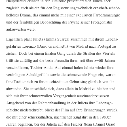
Haupt­dar­stel­le­rinnen in der Titel­rolle präsen­tiert sich Julieta aber
zugleich auch als ein für den Regisseur unge­wöhn­lich ernsthaft-schnör­
kel­loses Drama, das einmal mehr mit einer exqui­siten Farb­dra­ma­turgie
und der fein­füh­ligen Beob­ach­tung der Psyche seiner Prot­ago­nistin
aufzu­warten weiß.
Eigent­lich plant Julieta (Emma Suarez) zusammen mit ihrem Lebens­
ge­fährten Lorenzo (Darío Gran­di­netti) von Madrid nach Portugal zu
ziehen. Doch bei einem finalen Gang durch die Straßen des Viertels
trifft sie zufällig auf die beste Freundin ihrer, seit über zwölf Jahren
verschol­lenen, Tochter Antía. Auf einmal holen Julieta wieder ihre
verdrängten Schuld­ge­fühle sowie die schmer­zende Frage ein, warum
ihre Tochter sich zu ihrem acht­zehnten Geburtstag gänzlich von ihr
abwandte. Sie entschließt sich, dazu allein in Madrid zu bleiben und
sich mit ihrer schmerz­vollen Vergan­gen­heit ausein­an­der­zu­setzen.
Ausgehend von der Rahmen­hand­lung in der Julieta ihre Lebens­ge­
schichte nieder­schreibt, blickt der Film auf ihre Erin­ne­rungen zurück,
die mit einer schick­sal­haften, nächt­li­chen Zugfahrt in den 1980er
Jahren beginnen, bei der Julieta auf den Fischer Xoan (Daniel Grao)