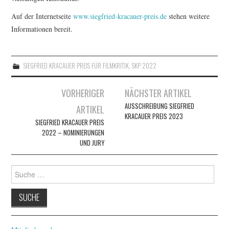
Auf der Internetseite
www.siegfried-kracauer-preis.de
stehen weitere
Informationen bereit.
SIEGFRIED KRACAUER PREIS FÜR FILMKRITIK
,
SKP 2022
Artikel-
VORHERIGER
NÄCHSTER ARTIKEL
Navigation
AUSSCHREIBUNG SIEGFRIED
ARTIKEL
KRACAUER PREIS 2023
SIEGFRIED KRACAUER PREIS
2022 – NOMINIERUNGEN
UND JURY
Suche
nach: