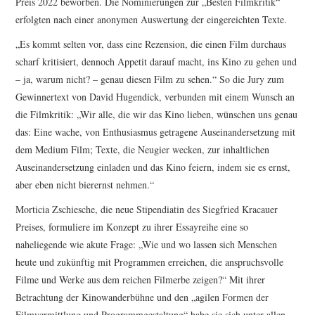
Preis 2022 beworben. Die Nominierungen zur „Besten Filmkritik“
erfolgten nach einer anonymen Auswertung der eingereichten Texte.
„Es kommt selten vor, dass eine Rezension, die einen Film durchaus
scharf kritisiert, dennoch Appetit darauf macht, ins Kino zu gehen und
– ja, warum nicht? – genau diesen Film zu sehen.“ So die Jury zum
Gewinnertext von David Hugendick, verbunden mit einem Wunsch an
die Filmkritik: „Wir alle, die wir das Kino lieben, wünschen uns genau
das: Eine wache, von Enthusiasmus getragene Auseinandersetzung mit
dem Medium Film; Texte, die Neugier wecken, zur inhaltlichen
Auseinandersetzung einladen und das Kino feiern, indem sie es ernst,
aber eben nicht bierernst nehmen.“
Morticia Zschiesche, die neue Stipendiatin des Siegfried Kracauer
Preises, formuliere im Konzept zu ihrer Essayreihe eine so
naheliegende wie akute Frage: „Wie und wo lassen sich Menschen
heute und zukünftig mit Programmen erreichen, die anspruchsvolle
Filme und Werke aus dem reichen Filmerbe zeigen?“ Mit ihrer
Betrachtung der Kinowanderbühne und den „agilen Formen der
Filmvermittlung und Programmgestaltung“ habe sie sich unter allen